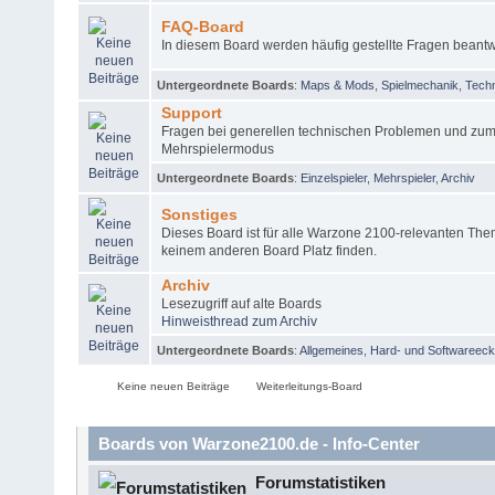
FAQ-Board
In diesem Board werden häufig gestellte Fragen beantw
Untergeordnete Boards
:
Maps & Mods
,
Spielmechanik
,
Tech
Support
Fragen bei generellen technischen Problemen und zum
Mehrspielermodus
Untergeordnete Boards
:
Einzelspieler
,
Mehrspieler
,
Archiv
Sonstiges
Dieses Board ist für alle Warzone 2100-relevanten The
keinem anderen Board Platz finden.
Archiv
Lesezugriff auf alte Boards
Hinweisthread zum Archiv
Untergeordnete Boards
:
Allgemeines
,
Hard- und Softwareec
Keine neuen Beiträge
Weiterleitungs-Board
Boards von Warzone2100.de - Info-Center
Forumstatistiken