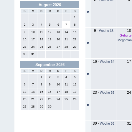
August 2026
»
S
M
D
M
D
F
S
1
2
3
4
5
6
7
8
9
10
-
Woche 33
9
10
11
12
13
14
15
Geburts
16
17
18
19
20
21
22
Megaman8
»
23
24
25
26
27
28
29
30
31
16
17
-
Woche 34
September 2026
S
M
D
M
D
F
S
»
1
2
3
4
5
6
7
8
9
10
11
12
13
14
15
16
17
18
19
23
24
-
Woche 35
20
21
22
23
24
25
26
»
27
28
29
30
30
31
-
Woche 36