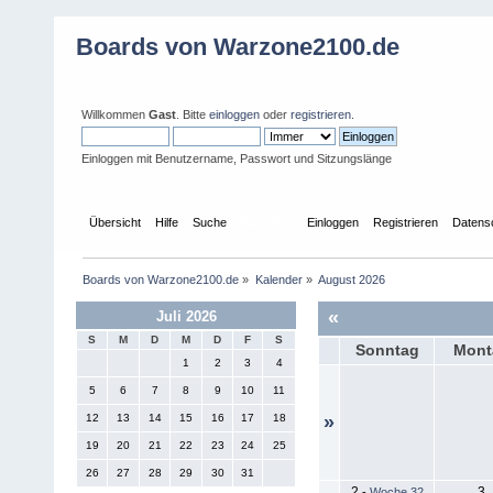
Boards von Warzone2100.de
Willkommen
Gast
. Bitte
einloggen
oder
registrieren
.
Einloggen mit Benutzername, Passwort und Sitzungslänge
Übersicht
Hilfe
Suche
Kalender
Einloggen
Registrieren
Datens
Boards von Warzone2100.de
»
Kalender
»
August 2026
«
Juli 2026
S
M
D
M
D
F
S
Sonntag
Mont
1
2
3
4
5
6
7
8
9
10
11
12
13
14
15
16
17
18
»
19
20
21
22
23
24
25
26
27
28
29
30
31
2
3
-
Woche 32