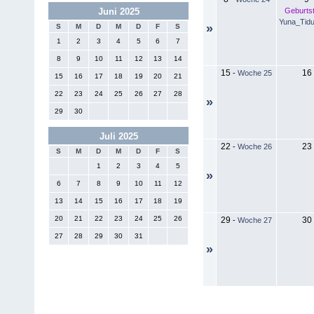
Geburts
Juni 2025
Yuna_Tidu
»
S
M
D
M
D
F
S
1
2
3
4
5
6
7
8
9
10
11
12
13
14
15
16
-
Woche 25
15
16
17
18
19
20
21
22
23
24
25
26
27
28
»
29
30
Juli 2025
22
23
-
Woche 26
S
M
D
M
D
F
S
1
2
3
4
5
»
6
7
8
9
10
11
12
13
14
15
16
17
18
19
20
21
22
23
24
25
26
29
30
-
Woche 27
27
28
29
30
31
»