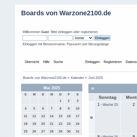
Boards von Warzone2100.de
Willkommen
Gast
. Bitte
einloggen
oder
registrieren
.
Einloggen mit Benutzername, Passwort und Sitzungslänge
Übersicht
Hilfe
Suche
Kalender
Einloggen
Registrieren
Datens
Boards von Warzone2100.de
»
Kalender
»
Juni 2025
«
Mai 2025
S
M
D
M
D
F
S
Sonntag
Mont
1
2
3
1
2
-
Woche 23
4
5
6
7
8
9
10
11
12
13
14
15
16
17
»
18
19
20
21
22
23
24
25
26
27
28
29
30
31
8
9
-
Woche 24