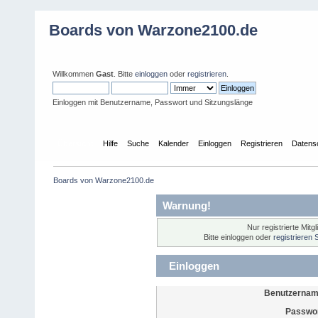
Boards von Warzone2100.de
Willkommen
Gast
. Bitte
einloggen
oder
registrieren
.
Einloggen mit Benutzername, Passwort und Sitzungslänge
Übersicht
Hilfe
Suche
Kalender
Einloggen
Registrieren
Datens
Boards von Warzone2100.de
Warnung!
Nur registrierte Mitg
Bitte einloggen oder
registrieren 
Einloggen
Benutzernam
Passwor