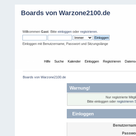
Boards von Warzone2100.de
Willkommen
Gast
. Bitte
einloggen
oder
registrieren
.
Einloggen mit Benutzername, Passwort und Sitzungslänge
Übersicht
Hilfe
Suche
Kalender
Einloggen
Registrieren
Datens
Boards von Warzone2100.de
Warnung!
Nur registrierte Mitg
Bitte einloggen oder
registrieren 
Einloggen
Benutzernam
Passwor