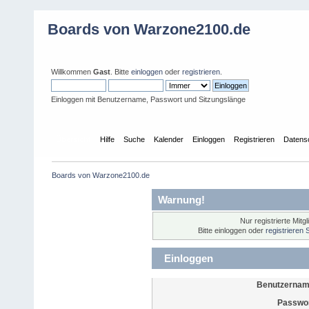
Boards von Warzone2100.de
Willkommen
Gast
. Bitte
einloggen
oder
registrieren
.
Einloggen mit Benutzername, Passwort und Sitzungslänge
Übersicht
Hilfe
Suche
Kalender
Einloggen
Registrieren
Datens
Boards von Warzone2100.de
Warnung!
Nur registrierte Mitg
Bitte einloggen oder
registrieren 
Einloggen
Benutzernam
Passwor