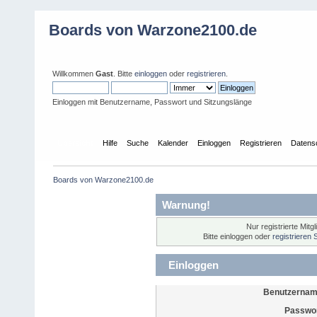
Boards von Warzone2100.de
Willkommen
Gast
. Bitte
einloggen
oder
registrieren
.
Einloggen mit Benutzername, Passwort und Sitzungslänge
Übersicht
Hilfe
Suche
Kalender
Einloggen
Registrieren
Datens
Boards von Warzone2100.de
Warnung!
Nur registrierte Mitg
Bitte einloggen oder
registrieren 
Einloggen
Benutzernam
Passwor