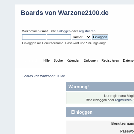
Boards von Warzone2100.de
Willkommen
Gast
. Bitte
einloggen
oder
registrieren
.
Einloggen mit Benutzername, Passwort und Sitzungslänge
Übersicht
Hilfe
Suche
Kalender
Einloggen
Registrieren
Datens
Boards von Warzone2100.de
Warnung!
Nur registrierte Mitg
Bitte einloggen oder
registrieren 
Einloggen
Benutzernam
Passwor