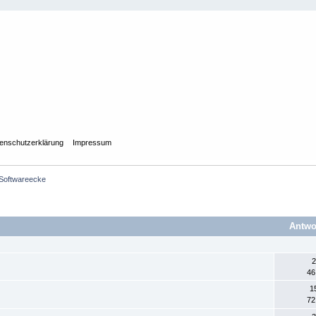
enschutzerklärung
Impressum
 Softwareecke
Antwo
2
46
1
72