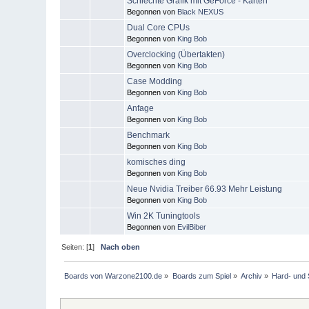
Schlechte Grafik mit GeForce - Karten
Begonnen von
Black NEXUS
Dual Core CPUs
Begonnen von
King Bob
Overclocking (Übertakten)
Begonnen von
King Bob
Case Modding
Begonnen von
King Bob
Anfage
Begonnen von
King Bob
Benchmark
Begonnen von
King Bob
komisches ding
Begonnen von
King Bob
Neue Nvidia Treiber 66.93 Mehr Leistung
Begonnen von
King Bob
Win 2K Tuningtools
Begonnen von
EvilBiber
Seiten: [
1
]
Nach oben
Boards von Warzone2100.de
»
Boards zum Spiel
»
Archiv
»
Hard- und