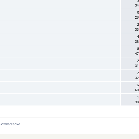
3
34
0
28
2
33
4
36
8
47
2
31
2
32
1
60
1
30
 Softwareecke