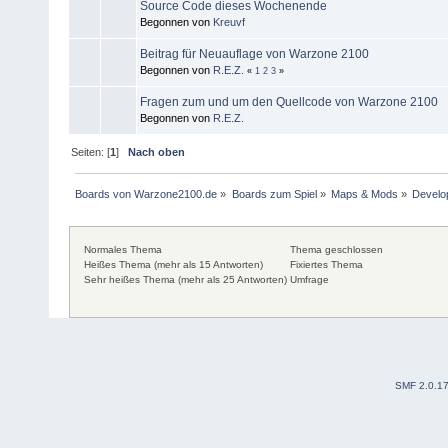
Source Code dieses Wochenende
Begonnen von
Kreuvf
Beitrag für Neuauflage von Warzone 2100
Begonnen von
R.E.Z.
«
1
2
3
»
Fragen zum und um den Quellcode von Warzone 2100
Begonnen von
R.E.Z.
Seiten: [
1
]
Nach oben
Boards von Warzone2100.de
»
Boards zum Spiel
»
Maps & Mods
»
Develo
Normales Thema
Thema geschlossen
Heißes Thema (mehr als 15 Antworten)
Fixiertes Thema
Sehr heißes Thema (mehr als 25 Antworten)
Umfrage
SMF 2.0.1