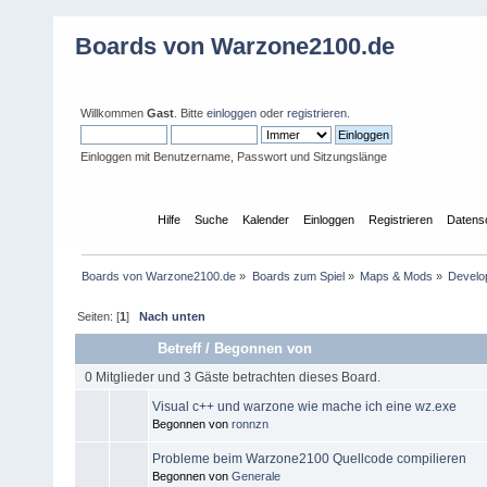
Boards von Warzone2100.de
Willkommen
Gast
. Bitte
einloggen
oder
registrieren
.
Einloggen mit Benutzername, Passwort und Sitzungslänge
Übersicht
Hilfe
Suche
Kalender
Einloggen
Registrieren
Datens
Boards von Warzone2100.de
»
Boards zum Spiel
»
Maps & Mods
»
Develo
Seiten: [
1
]
Nach unten
Betreff
/
Begonnen von
0 Mitglieder und 3 Gäste betrachten dieses Board.
Visual c++ und warzone wie mache ich eine wz.exe
Begonnen von
ronnzn
Probleme beim Warzone2100 Quellcode compilieren
Begonnen von
Generale