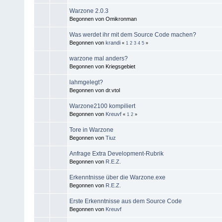
Warzone 2.0.3
Begonnen von Omikronman
Was werdet ihr mit dem Source Code machen?
Begonnen von
krandi
«
1
2
3
4
5
»
warzone mal anders?
Begonnen von Kriegsgebiet
lahmgelegt?
Begonnen von dr.vtol
Warzone2100 kompiliert
Begonnen von
Kreuvf
«
1
2
»
Tore in Warzone
Begonnen von
Tiuz
Anfrage Extra Development-Rubrik
Begonnen von
R.E.Z.
Erkenntnisse über die Warzone.exe
Begonnen von
R.E.Z.
Erste Erkenntnisse aus dem Source Code
Begonnen von
Kreuvf