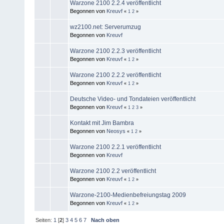
Warzone 2100 2.2.4 veröffentlicht
Begonnen von
Kreuvf
«
1
2
»
wz2100.net: Serverumzug
Begonnen von
Kreuvf
Warzone 2100 2.2.3 veröffentlicht
Begonnen von
Kreuvf
«
1
2
»
Warzone 2100 2.2.2 veröffentlicht
Begonnen von
Kreuvf
«
1
2
»
Deutsche Video- und Tondateien veröffentlicht
Begonnen von
Kreuvf
«
1
2
3
»
Kontakt mit Jim Bambra
Begonnen von
Neosys
«
1
2
»
Warzone 2100 2.2.1 veröffentlicht
Begonnen von
Kreuvf
Warzone 2100 2.2 veröffentlicht
Begonnen von
Kreuvf
«
1
2
»
Warzone-2100-Medienbefreiungstag 2009
Begonnen von
Kreuvf
«
1
2
»
Seiten:
1
[
2
]
3
4
5
6
7
Nach oben