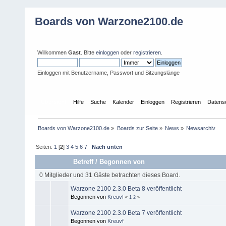
Boards von Warzone2100.de
Willkommen
Gast
. Bitte
einloggen
oder
registrieren
.
Einloggen mit Benutzername, Passwort und Sitzungslänge
Übersicht
Hilfe
Suche
Kalender
Einloggen
Registrieren
Datens
Boards von Warzone2100.de
»
Boards zur Seite
»
News
»
Newsarchiv
Seiten:
1
[
2
]
3
4
5
6
7
Nach unten
Betreff
/
Begonnen von
0 Mitglieder und 31 Gäste betrachten dieses Board.
Warzone 2100 2.3.0 Beta 8 veröffentlicht
Begonnen von
Kreuvf
«
1
2
»
Warzone 2100 2.3.0 Beta 7 veröffentlicht
Begonnen von
Kreuvf