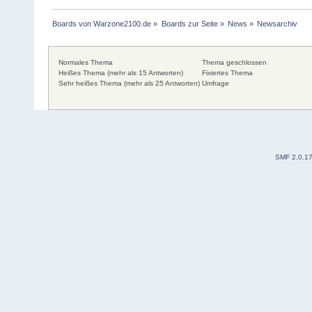
Boards von Warzone2100.de
»
Boards zur Seite
»
News
»
Newsarchiv
Normales Thema
Thema geschlossen
Heißes Thema (mehr als 15 Antworten)
Fixiertes Thema
Sehr heißes Thema (mehr als 25 Antworten)
Umfrage
SMF 2.0.1