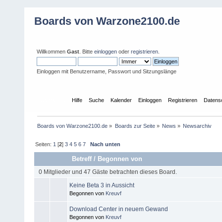
Boards von Warzone2100.de
Willkommen
Gast
. Bitte
einloggen
oder
registrieren
.
Einloggen mit Benutzername, Passwort und Sitzungslänge
Übersicht
Hilfe
Suche
Kalender
Einloggen
Registrieren
Datens
Boards von Warzone2100.de
»
Boards zur Seite
»
News
»
Newsarchiv
Seiten:
1
[
2
]
3
4
5
6
7
Nach unten
Betreff
/
Begonnen von
0 Mitglieder und 47 Gäste betrachten dieses Board.
Keine Beta 3 in Aussicht
Begonnen von
Kreuvf
Download Center in neuem Gewand
Begonnen von
Kreuvf