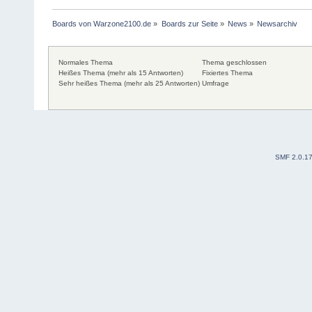
Boards von Warzone2100.de
»
Boards zur Seite
»
News
»
Newsarchiv
Normales Thema
Thema geschlossen
Heißes Thema (mehr als 15 Antworten)
Fixiertes Thema
Sehr heißes Thema (mehr als 25 Antworten)
Umfrage
SMF 2.0.1