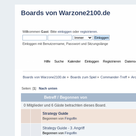
Boards von Warzone2100.de
Willkommen
Gast
. Bitte
einloggen
oder
registrieren
.
Einloggen mit Benutzername, Passwort und Sitzungslänge
Übersicht
Hilfe
Suche
Kalender
Einloggen
Registrieren
Datens
Boards von Warzone2100.de
»
Boards zum Spiel
»
Commander-Treff
»
Arc
Seiten: [
1
]
Nach unten
Betreff
/
Begonnen von
0 Mitglieder und 6 Gäste betrachten dieses Board.
Strategy Guide
Begonnen von
Fingolfin
Strategy Guide - 3. Angriff
Begonnen von
Fingolfin