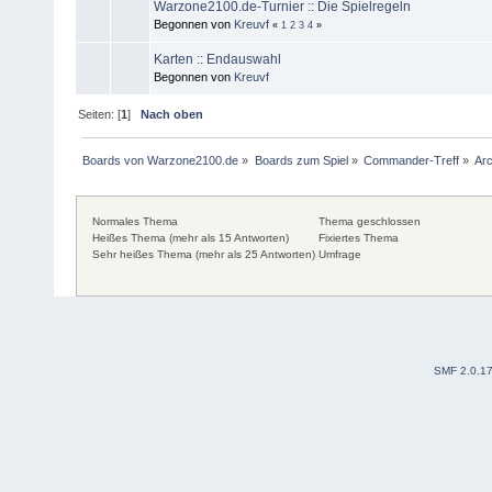
Warzone2100.de-Turnier :: Die Spielregeln
Begonnen von
Kreuvf
«
1
2
3
4
»
Karten :: Endauswahl
Begonnen von
Kreuvf
Seiten: [
1
]
Nach oben
Boards von Warzone2100.de
»
Boards zum Spiel
»
Commander-Treff
»
Arc
Normales Thema
Thema geschlossen
Heißes Thema (mehr als 15 Antworten)
Fixiertes Thema
Sehr heißes Thema (mehr als 25 Antworten)
Umfrage
SMF 2.0.1