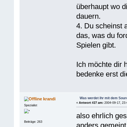
überhaupt wo di
dauern.
4. Du scheinst
das, was du for
Spielen gibt.
Ich möchte dir 
bedenke erst di
Was werdet ihr mit dem Sou
krandi
«
Antwort #27 am:
2004-09-17, 23:
Spezialist
also ehrlich ge
Beiträge: 263
anders gemeint.