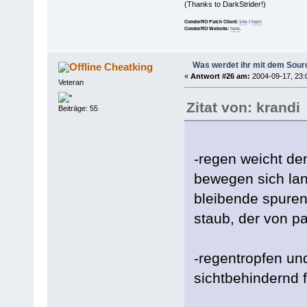
(Thanks to DarkStrider!)
CondorRO Patch Client:
site
/
topic
CondorRO Website:
here
.
Was werdet ihr mit dem Sou
Cheatking
«
Antwort #26 am:
2004-09-17, 23:
Veteran
Zitat von: krandi
Beiträge: 55
-regen weicht de
bewegen sich lan
bleibende spuren
staub, der von pa
-regentropfen un
sichtbehindernd f