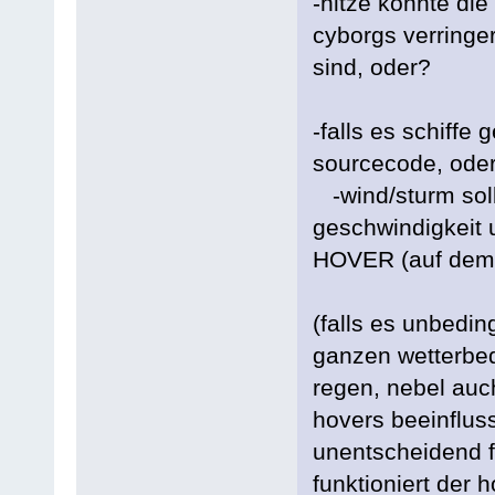
-hitze könnte die
cyborgs verringe
sind, oder?
-falls es schiffe 
sourcecode, oder
-wind/sturm sol
geschwindigkeit u
HOVER (auf dem 
(falls es unbedin
ganzen wetterbed
regen, nebel auc
hovers beeinflus
unentscheidend f
funktioniert der 