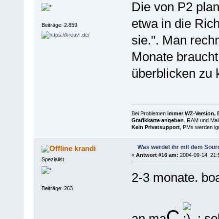
Die von P2 pla
etwa in die Ric
Beiträge: 2.859
sie.". Man rech
Monate braucht
überblicken zu 
Bei Problemen
immer WZ-Version, B
Grafikkarte angeben
. RAM und Main
Kein Privatsupport
, PMs werden ign
Was werdet ihr mit dem Sou
krandi
«
Antwort #16 am:
2004-09-14, 21:
Spezialist
2-3 monate. boa
Beiträge: 263
C
an ma
: so