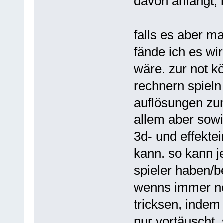
davon anfängt, 
falls es aber m
fände ich es wir
wäre. zur not k
rechnern spieln
auflösungen zum
allem aber sow
3d- und effektei
kann. so kann j
spieler haben/b
wenns immer noc
tricksen, indem
nur vortäuscht, 