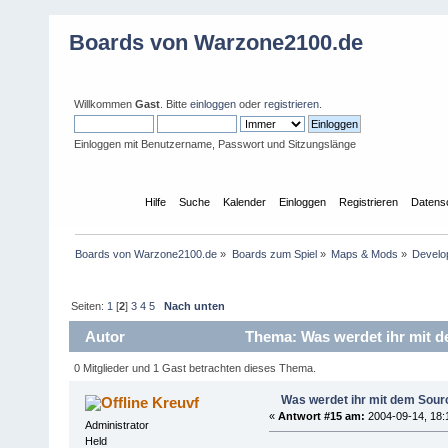
Boards von Warzone2100.de
Willkommen
Gast
. Bitte
einloggen
oder
registrieren
.
Einloggen mit Benutzername, Passwort und Sitzungslänge
Übersicht
Hilfe
Suche
Kalender
Einloggen
Registrieren
Datens
Boards von Warzone2100.de
»
Boards zum Spiel
»
Maps & Mods
»
Develo
Seiten:
1
[
2
]
3
4
5
Nach unten
Autor
Thema: Was werdet ihr mit 
0 Mitglieder und 1 Gast betrachten dieses Thema.
Was werdet ihr mit dem Sou
Kreuvf
«
Antwort #15 am:
2004-09-14, 18:
Administrator
Held