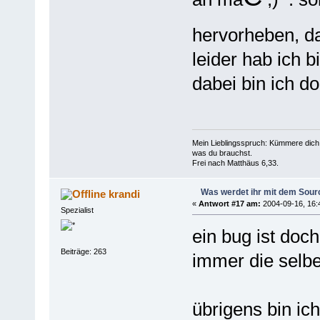
hervorheben, d
leider hab ich b
dabei bin ich do
Mein Lieblingsspruch: Kümmere dich 
was du brauchst.
Frei nach Matthäus 6,33.
Was werdet ihr mit dem Sou
krandi
«
Antwort #17 am:
2004-09-16, 16:
Spezialist
ein bug ist doc
Beiträge: 263
immer die selbe
übrigens bin ic