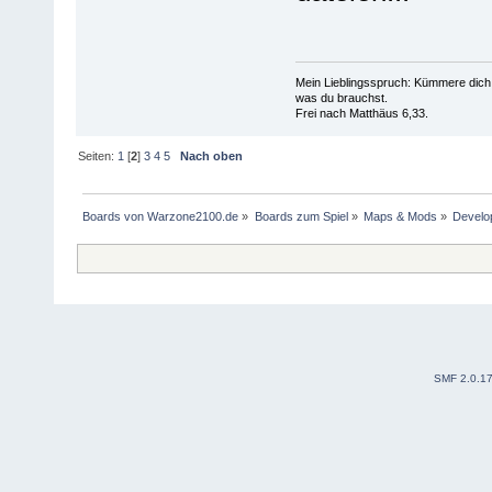
Mein Lieblingsspruch: Kümmere dich 
was du brauchst.
Frei nach Matthäus 6,33.
Seiten:
1
[
2
]
3
4
5
Nach oben
Boards von Warzone2100.de
»
Boards zum Spiel
»
Maps & Mods
»
Develo
SMF 2.0.1