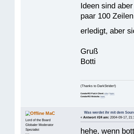
Ideen sind aber 
paar 100 Zeilen
erledigt, aber 
Gruß
Botti
(Thanks to DarkStrider!)
CondorRO Patch Client:
site
/
topic
CondorRO Website:
here
.
Was werdet ihr mit dem Sou
MaC
«
Antwort #24 am:
2004-09-17, 21:
Lord of the Board
Globaler Moderator
hehe, wenn bott
Spezialist