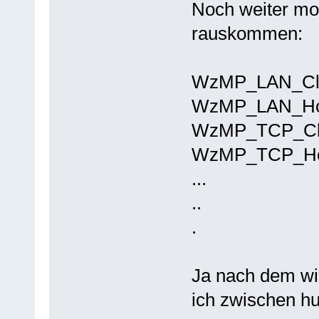
Noch weiter mod
rauskommen:
WzMP_LAN_Cli
WzMP_LAN_Ho
WzMP_TCP_Cli
WzMP_TCP_Ho
...
..
.
Ja nach dem wie
ich zwischen hu