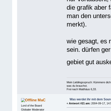
die grafik aber 
man den unters
merkt).
wie gesagt, es 
sein. dürfen ge
gebiet gut ausk
Mein Lieblingsspruch: Kümmere dich 
was du brauchst.
Frei nach Matthäus 6,33.
Was werdet ihr mit dem Sou
MaC
«
Antwort #21 am:
2004-09-17, 14:
Lord of the Board
Globaler Moderator