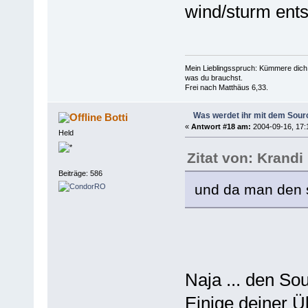
wind/sturm ent
Mein Lieblingsspruch: Kümmere dich 
was du brauchst.
Frei nach Matthäus 6,33.
Was werdet ihr mit dem Sou
Botti
«
Antwort #18 am:
2004-09-16, 17:
Held
Zitat von: Krandi
Beiträge: 586
und da man den so
Naja ... den S
Einige deiner 