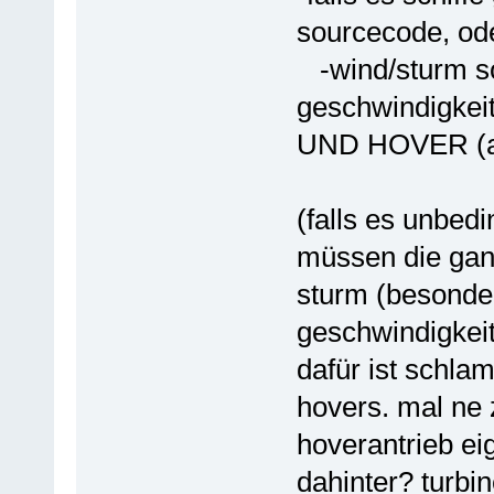
sourcecode, ode
-wind/sturm so
geschwindigkeit 
UND HOVER (au
(falls es unbedi
müssen die gan
sturm (besonder
geschwindigkeit
dafür ist schl
hovers. mal ne 
hoverantrieb ei
dahinter? turbin