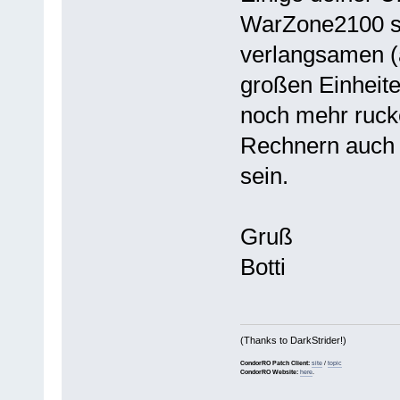
WarZone2100 s
verlangsamen (
großen Einhei
noch mehr ruck
Rechnern auch
sein.
Gruß
Botti
(Thanks to DarkStrider!)
CondorRO Patch Client:
site
/
topic
CondorRO Website:
here
.