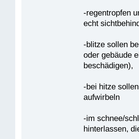
-regentropfen u
echt sichtbehind
-blitze sollen 
oder gebäude ei
beschädigen),
-bei hitze solle
aufwirbeln
-im schnee/sch
hinterlassen, d