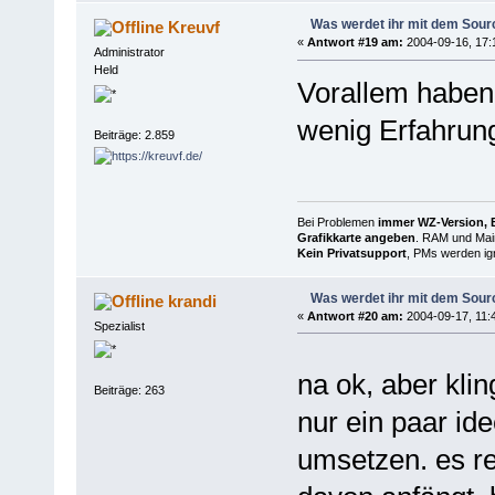
Was werdet ihr mit dem Sou
Kreuvf
«
Antwort #19 am:
2004-09-16, 17:
Administrator
Held
Vorallem haben 
wenig Erfahrun
Beiträge: 2.859
Bei Problemen
immer WZ-Version, B
Grafikkarte angeben
. RAM und Main
Kein Privatsupport
, PMs werden ign
Was werdet ihr mit dem Sou
krandi
«
Antwort #20 am:
2004-09-17, 11:
Spezialist
na ok, aber kli
Beiträge: 263
nur ein paar id
umsetzen. es re