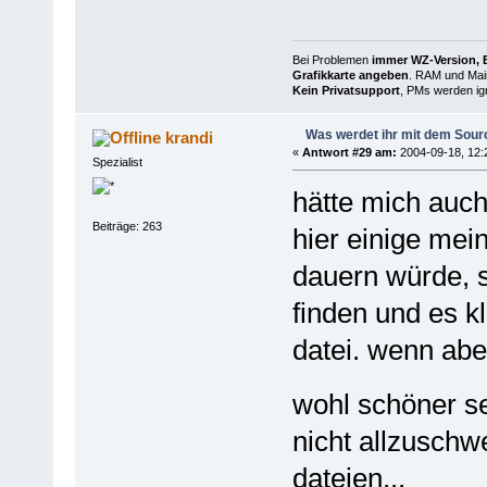
Bei Problemen
immer WZ-Version, B
Grafikkarte angeben
. RAM und Main
Kein Privatsupport
, PMs werden ign
Was werdet ihr mit dem Sou
krandi
«
Antwort #29 am:
2004-09-18, 12:
Spezialist
hätte mich auch
Beiträge: 263
hier einige me
dauern würde, 
finden und es kl
datei. wenn aber
wohl schöner s
nicht allzuschwe
dateien...