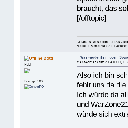
braucht, das sol
[/offtopic]
Distanz Ist Wesentlich Für Das Gle
Bedeutet, Seine Distanz Zu Verlier
Was werdet ihr mit dem Sou
Botti
«
Antwort #23 am:
2004-09-17, 19:
Held
Also ich bin sc
Beiträge: 586
fehlt uns da die 
Ich würde da all
und WarZone2
würde sich ext