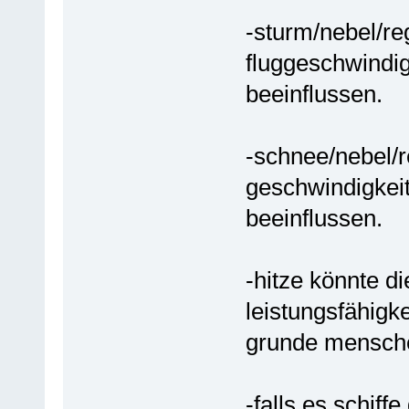
-sturm/nebel/re
fluggeschwindigk
beeinflussen.
-schnee/nebel/r
geschwindigkeit
beeinflussen.
-hitze könnte d
leistungsfähigke
grunde mensche
-falls es schiff