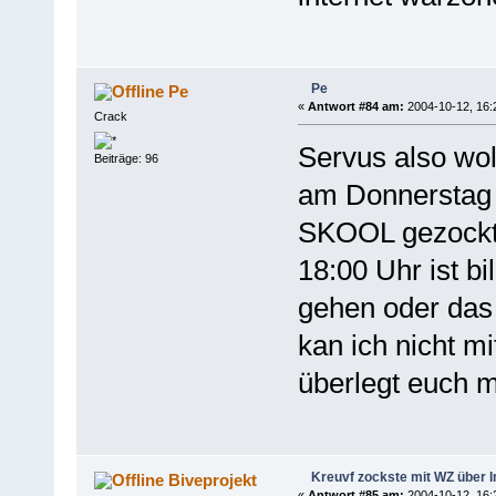
Pe
Pe
«
Antwort #84 am:
2004-10-12, 16:
Crack
Servus also wo
Beiträge: 96
am Donnerstag
SKOOL gezockt w
18:00 Uhr ist bi
gehen oder das
kan ich nicht m
überlegt euch 
Kreuvf zockste mit WZ über I
Biveprojekt
«
Antwort #85 am:
2004-10-12, 16: