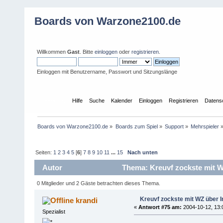
Boards von Warzone2100.de
Willkommen
Gast
. Bitte
einloggen
oder
registrieren
.
Einloggen mit Benutzername, Passwort und Sitzungslänge
Übersicht
Hilfe
Suche
Kalender
Einloggen
Registrieren
Datens
Boards von Warzone2100.de
»
Boards zum Spiel
»
Support
»
Mehrspieler
Seiten:
1
2
3
4
5
[
6
]
7
8
9
10
11
...
15
Nach unten
Autor
Thema: Kreuvf zockste mit W
0 Mitglieder und 2 Gäste betrachten dieses Thema.
Kreuvf zockste mit WZ über I
krandi
«
Antwort #75 am:
2004-10-12, 13:
Spezialist