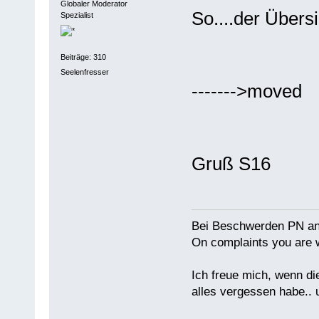
Globaler Moderator
So....der Übersic
Spezialist
Beiträge: 310
Seelenfresser
------->moved
Gruß S16
Bei Beschwerden PN an
On complaints you are w
Ich freue mich, wenn di
alles vergessen habe.. 