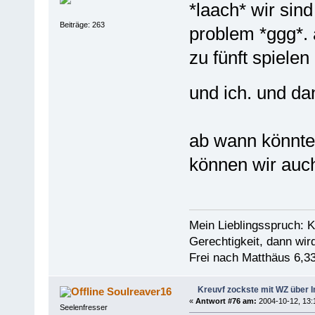
*laach* wir sind
Beiträge: 263
problem *ggg*. 
zu fünft spielen 
und ich. und da
ab wann könntes
können wir auch
Mein Lieblingsspruch: 
Gerechtigkeit, dann wir
Frei nach Matthäus 6,33
Kreuvf zockste mit WZ über I
Soulreaver16
«
Antwort #76 am:
2004-10-12, 13:
Seelenfresser