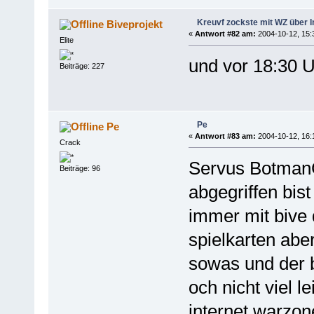
Kreuvf zockste mit WZ über I
Biveprojekt
«
Antwort #82 am:
2004-10-12, 15:
Elite
und vor 18:30 
Beiträge: 227
Pe
Pe
«
Antwort #83 am:
2004-10-12, 16:
Crack
Servus BotmanGT
Beiträge: 96
abgegriffen bis
immer mit bive 
spielkarten aber
sowas und der b
och nicht viel 
internet warzon