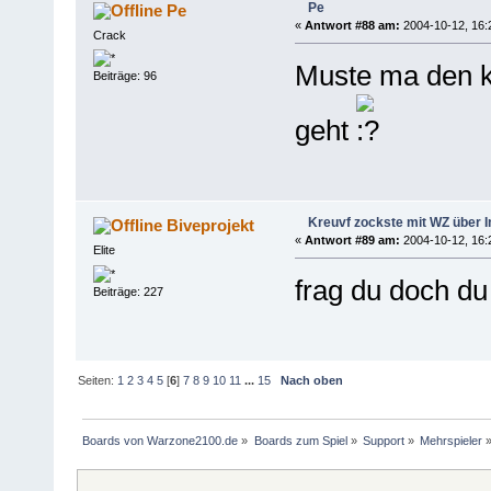
Pe
Pe
«
Antwort #88 am:
2004-10-12, 16:
Crack
Muste ma den kr
Beiträge: 96
geht
Kreuvf zockste mit WZ über I
Biveprojekt
«
Antwort #89 am:
2004-10-12, 16:
Elite
frag du doch du 
Beiträge: 227
Seiten:
1
2
3
4
5
[
6
]
7
8
9
10
11
...
15
Nach oben
Boards von Warzone2100.de
»
Boards zum Spiel
»
Support
»
Mehrspieler