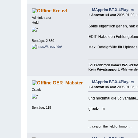
MApprint BT-X-4Players
Kreuvf
«
Antwort #4 am:
2005-01-02, 1
Administrator
Held
Sollte eigentlich gehen, hab 
EDIT: Habe den Fehler gefun
Beiträge: 2.859
Max. Dateigrößte für Uploads 
Bei Problemen
immer WZ-Version
Kein Privatsupport
, PMs werden
MApprint BT-X-4Players
GER_Mabster
«
Antwort #5 am:
2005-01-03, 1
Crack
und nochmal die 3d variante..
Beiträge: 118
greetz...m
... cya on the field of honor ...