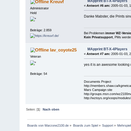
MApprint BT-X-4Players
Kreuvf
«
Antwort #6 am:
2005-01-03, 1
Administrator
Held
Danke Mabster, die Prints sin
Beiträge: 2.859
Bei Problemen
immer WZ-Version
Kein Privatsupport
, PMs werden
MApprint BT-X-4Players
lav_coyote25
«
Antwort #7 am:
2005-01-03, 2
Veteran
yes it is an awesome looking
Beiträge: 54
Documents Project
http://members.shaw.ca/kgmetcal
Mars Campaign site
http://groups.msn.com/wz2100
http://wztoys.org/xoops/modules
Seiten: [
1
]
Nach oben
Boards von Warzone2100.de
»
Boards zum Spiel
»
Support
»
Mehrspie