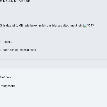
te MAPPRINT der Karte...
is das teil 1 MB wie bekomm ich das hier als attachment rein
?
 nicht...
l dann schick ich es dir soo
6:46:04 »
raufgesetzt.