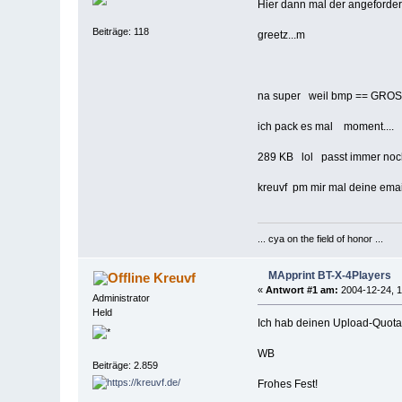
Hier dann mal der angeforder
Beiträge: 118
greetz...m
na super weil bmp == GROSS 
ich pack es mal moment....
289 KB lol passt immer noch
kreuvf pm mir mal deine emai
... cya on the field of honor ...
MApprint BT-X-4Players
Kreuvf
«
Antwort #1 am:
2004-12-24, 1
Administrator
Held
Ich hab deinen Upload-Quota 
WB
Beiträge: 2.859
Frohes Fest!