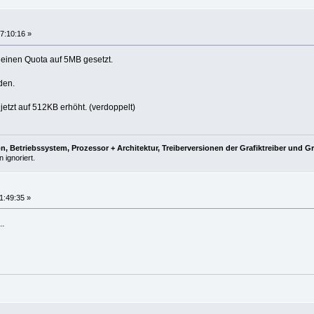
7:10:16 »
deinen Quota auf 5MB gesetzt.
den.
jetzt auf 512KB erhöht. (verdoppelt)
, Betriebssystem, Prozessor + Architektur, Treiberversionen der Grafiktreiber und G
 ignoriert.
1:49:35 »
..