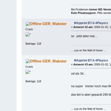
Bei Problemen
immer WZ-Version
Kein Privatsupport
, PMs werden
MApprint BT-X-4Players
GER_Mabster
«
Antwort #2 am:
2005-01-02, 1
Crack
so jetzt aber mal....
Beiträge: 118
... cya on the field of honor ...
MApprint BT-X-4Players
GER_Mabster
«
Antwort #3 am:
2005-01-02, 1
Crack
ud als 3d...
Beiträge: 118
na super immer noch max fil
das teil is aber gepackt 290 kb
... cya on the field of honor ...