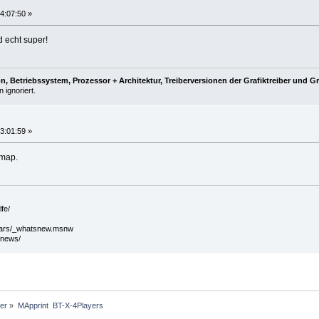
4:07:50 »
d echt super!
, Betriebssystem, Prozessor + Architektur, Treiberversionen der Grafiktreiber und G
 ignoriert.
3:01:59 »
 map.
fe/
mars/_whatsnew.msnw
/news/
ler
»
MApprint  BT-X-4Players