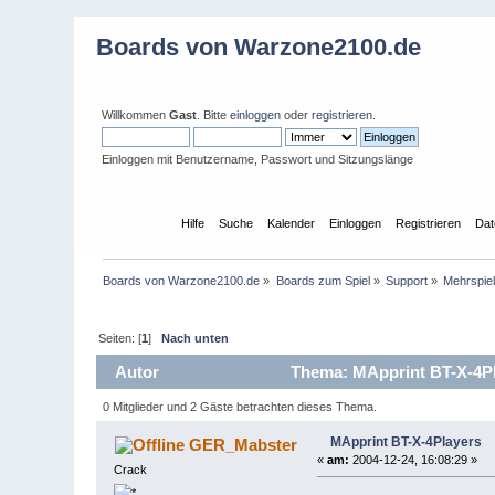
Boards von Warzone2100.de
Willkommen
Gast
. Bitte
einloggen
oder
registrieren
.
Einloggen mit Benutzername, Passwort und Sitzungslänge
Übersicht
Hilfe
Suche
Kalender
Einloggen
Registrieren
Dat
Boards von Warzone2100.de
»
Boards zum Spiel
»
Support
»
Mehrspie
Seiten: [
1
]
Nach unten
Autor
Thema: MApprint BT-X-4Pl
0 Mitglieder und 2 Gäste betrachten dieses Thema.
MApprint BT-X-4Players
GER_Mabster
«
am:
2004-12-24, 16:08:29 »
Crack