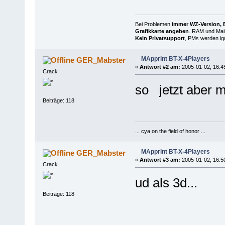
Bei Problemen
immer WZ-Version, B
Grafikkarte angeben
. RAM und Main
Kein Privatsupport
, PMs werden ign
MApprint BT-X-4Players
GER_Mabster
«
Antwort #2 am:
2005-01-02, 16:4
Crack
so jetzt aber ma
Beiträge: 118
... cya on the field of honor ...
MApprint BT-X-4Players
GER_Mabster
«
Antwort #3 am:
2005-01-02, 16:5
Crack
ud als 3d...
Beiträge: 118