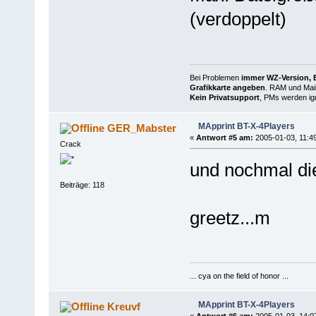
(verdoppelt)
Bei Problemen
immer WZ-Version, B
Grafikkarte angeben
. RAM und Main
Kein Privatsupport
, PMs werden ign
MApprint BT-X-4Players
GER_Mabster
«
Antwort #5 am:
2005-01-03, 11:49
Crack
und nochmal die
Beiträge: 118
greetz...m
... cya on the field of honor ...
MApprint BT-X-4Players
Kreuvf