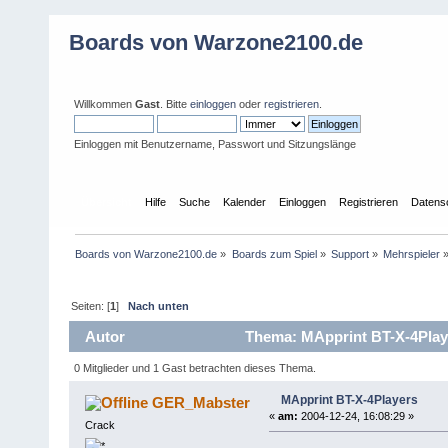
Boards von Warzone2100.de
Willkommen
Gast
. Bitte
einloggen
oder
registrieren
.
Einloggen mit Benutzername, Passwort und Sitzungslänge
Übersicht
Hilfe
Suche
Kalender
Einloggen
Registrieren
Datens
Boards von Warzone2100.de
»
Boards zum Spiel
»
Support
»
Mehrspieler
Seiten: [
1
]
Nach unten
Autor
Thema: MApprint BT-X-4Play
0 Mitglieder und 1 Gast betrachten dieses Thema.
MApprint BT-X-4Players
GER_Mabster
«
am:
2004-12-24, 16:08:29 »
Crack