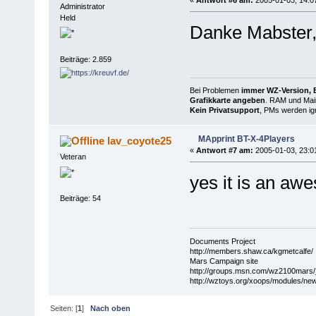
«
Antwort #6 am:
2005-01-03, 14:0
Administrator
Held
Danke Mabster, 
Beiträge: 2.859
Bei Problemen
immer WZ-Version, B
Grafikkarte angeben
. RAM und Main
Kein Privatsupport
, PMs werden ign
MApprint BT-X-4Players
lav_coyote25
«
Antwort #7 am:
2005-01-03, 23:0
Veteran
yes it is an aw
Beiträge: 54
Documents Project
http://members.shaw.ca/kgmetcalfe/
Mars Campaign site
http://groups.msn.com/wz2100mar
http://wztoys.org/xoops/modules/ne
Seiten: [
1
]
Nach oben