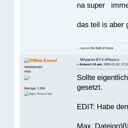
na super immer
das teil is aber
... cya on the field of honor ...
MApprint BT-X-4Players
Kreuvf
«
Antwort #4 am:
2005-01-02, 17:1
Administrator
Held
Sollte eigentli
gesetzt.
Beiträge: 2.859
EDIT: Habe den
Max. Dateigrößt