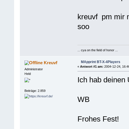
kreuvf pm mir m
soo
... cya on the field of honor ...
MApprint BT-X-4Players
Kreuvf
«
Antwort #1 am:
2004-12-24, 16:4
Administrator
Held
Ich hab deinen 
Beiträge: 2.859
WB
Frohes Fest!