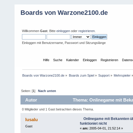
Boards von Warzone2100.de
Willkommen
Gast
. Bitte
einloggen
oder
registrieren
.
Einloggen mit Benutzername, Passwort und Sitzungslänge
Übersicht
Hilfe
Suche
Kalender
Einloggen
Registrieren
Datens
Boards von Warzone2100.de
»
Boards zum Spiel
»
Support
»
Mehrspieler
Seiten: [
1
]
Nach unten
Autor
Thema: Onlinegame mit Bekan
0 Mitglieder und 1 Gast betrachten dieses Thema.
Onlinegame mit Bekannten 
lusalu
funktioniet nicht
Gast
«
am:
2005-04-01, 21:52:14 »