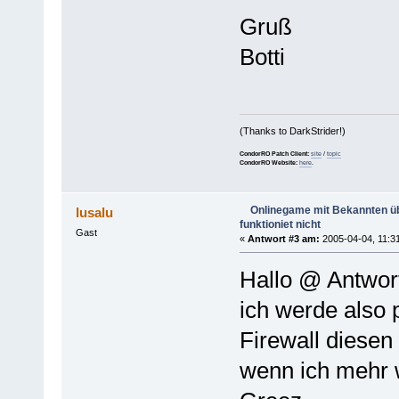
Gruß
Botti
(Thanks to DarkStrider!)
CondorRO Patch Client:
site
/
topic
CondorRO Website:
here
.
Onlinegame mit Bekannten 
lusalu
funktioniet nicht
Gast
«
Antwort #3 am:
2005-04-04, 11:31
Hallo @ Antwor
ich werde also 
Firewall diesen
wenn ich mehr 