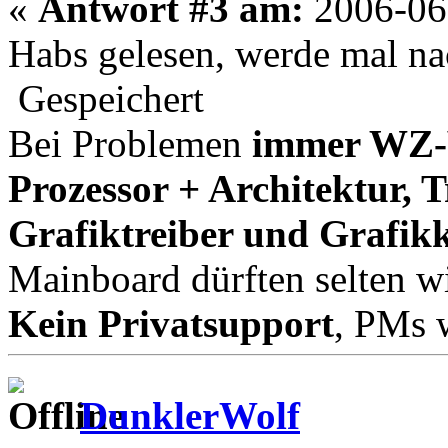
«
Antwort #3 am:
2006-06-
Habs gelesen, werde mal na
Gespeichert
Bei Problemen
immer WZ-V
Prozessor + Architektur, 
Grafiktreiber und Grafik
Mainboard dürften selten wi
Kein Privatsupport
, PMs w
DunklerWolf