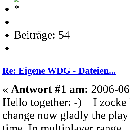
Beiträge: 54
Re: Eigene WDG - Dateien...
«
Antwort #1 am:
2006-06-
Hello together: -) I zocke
change now gladly the play a
time. In multiplayer rang