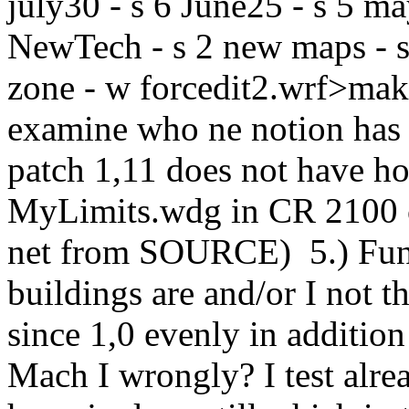
july30 - s 6 June25 - s 5 ma
NewTech - s 2 new maps - s
zone - w forcedit2.wrf>
examine who ne notion has ^
patch 1,11 does not have h
MyLimits.wdg in CR 2100 c
net from SOURCE) 5.) Funz
buildings are and/or I not th
since 1,0 evenly in addit
Mach I wrongly? I test alre