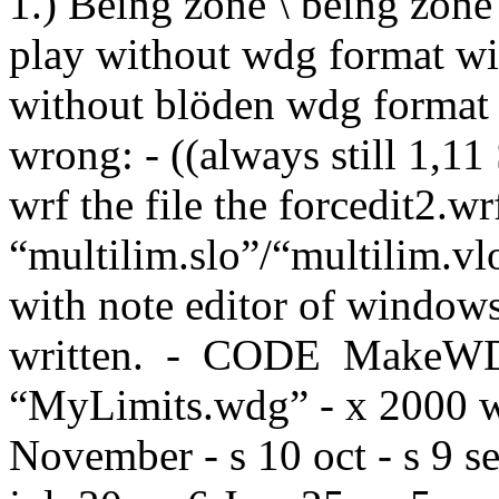
1.) Being zone \ being zone
play without wdg format wit
without blöden wdg format 
wrong: - ((always still 1,1
wrf the file the forcedit2.wr
“multilim.slo”/“multilim.vlo
with note editor of window
written. - CODE MakeWDG
“MyLimits.wdg” - x 2000 wol
November - s 10 oct - s 9 se