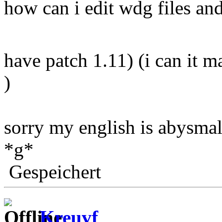
how can i edit wdg files an
have patch 1.11) (i can it 
)
sorry my english is abysmal 
*g*
Gespeichert
Kreuvf