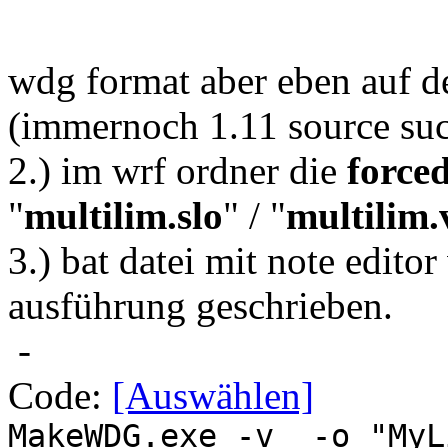
wdg format aber eben auf d
(immernoch 1.11 source su
2.) im wrf ordner die
forced
"
multilim.slo
" / "
multilim.
3.) bat datei mit note edit
ausführung geschrieben.
-
Code:
[Auswählen]
MakeWDG.exe -v -o "MyL