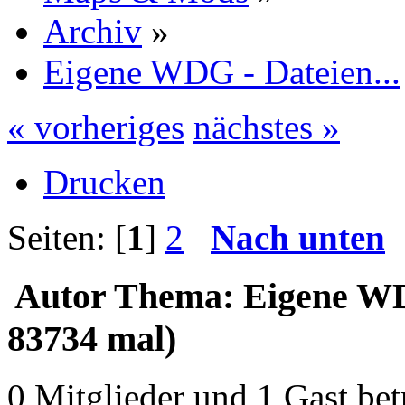
Archiv
»
Eigene WDG - Dateien...
« vorheriges
nächstes »
Drucken
Seiten: [
1
]
2
Nach unten
Autor
Thema: Eigene WDG
83734 mal)
0 Mitglieder und 1 Gast bet