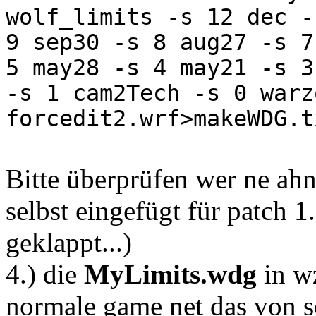
wolf_limits -s 12 dec -
9 sep30 -s 8 aug27 -s 7
5 may28 -s 4 may21 -s 3
-s 1 cam2Tech -s 0 warz
forcedit2.wrf>makeWDG.t
Bitte überprüfen wer ne ahn
selbst eingefügt für patch 1
geklappt...)
4.) die
MyLimits.wdg
in wz
normale game net das von s