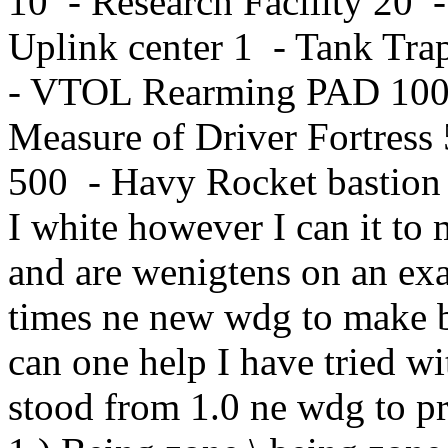
10 - Research Facility 20 - 
Uplink center 1 - Tank Tr
- VTOL Rearming PAD 100 
Measure of Driver Fortress 
500 - Havy Rocket bastion
I white however I can it to 
and are wenigtens on an ex
times ne new wdg to make 
can one help I have tried 
stood from 1.0 ne wdg to p