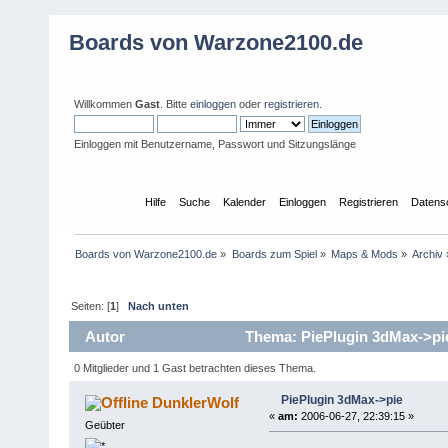
Boards von Warzone2100.de
Willkommen
Gast
. Bitte
einloggen
oder
registrieren
.
Einloggen mit Benutzername, Passwort und Sitzungslänge
Übersicht
Hilfe
Suche
Kalender
Einloggen
Registrieren
Datens
Boards von Warzone2100.de
»
Boards zum Spiel
»
Maps & Mods
»
Archiv
Seiten: [
1
]
Nach unten
Autor
Thema: PiePlugin 3dMax->pie
0 Mitglieder und 1 Gast betrachten dieses Thema.
PiePlugin 3dMax->pie
DunklerWolf
«
am:
2006-06-27, 22:39:15 »
Geübter