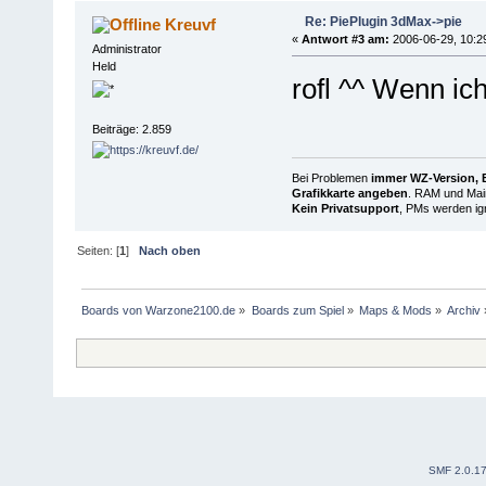
Re: PiePlugin 3dMax->pie
Kreuvf
«
Antwort #3 am:
2006-06-29, 10:2
Administrator
Held
rofl ^^ Wenn ich
Beiträge: 2.859
Bei Problemen
immer WZ-Version, B
Grafikkarte angeben
. RAM und Main
Kein Privatsupport
, PMs werden ign
Seiten: [
1
]
Nach oben
Boards von Warzone2100.de
»
Boards zum Spiel
»
Maps & Mods
»
Archiv
SMF 2.0.1