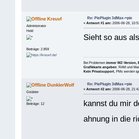
Re: PiePlugin 3dMax->pie
Kreuvf
«
Antwort #1 am:
2006-06-28, 10:5
Administrator
Held
Sieht so aus a
Beiträge: 2.859
Bei Problemen
immer WZ-Version, B
Grafikkarte angeben
. RAM und Main
Kein Privatsupport
, PMs werden ign
Re: PiePlugin 3dMax->pie
DunklerWolf
«
Antwort #2 am:
2006-06-28, 21:4
Geübter
kannst du mir d
Beiträge: 12
ahnung in die r