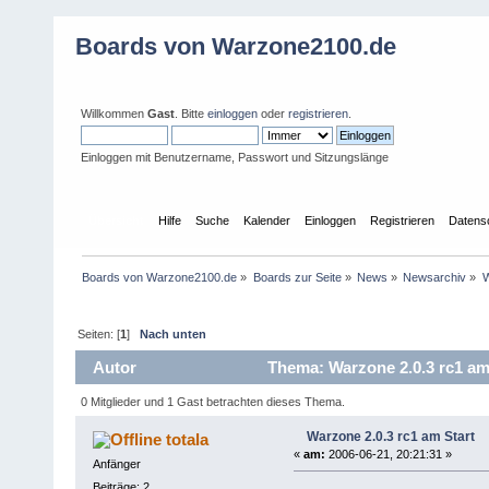
Boards von Warzone2100.de
Willkommen
Gast
. Bitte
einloggen
oder
registrieren
.
Einloggen mit Benutzername, Passwort und Sitzungslänge
Übersicht
Hilfe
Suche
Kalender
Einloggen
Registrieren
Datens
Boards von Warzone2100.de
»
Boards zur Seite
»
News
»
Newsarchiv
»
W
Seiten: [
1
]
Nach unten
Autor
Thema: Warzone 2.0.3 rc1 am
0 Mitglieder und 1 Gast betrachten dieses Thema.
Warzone 2.0.3 rc1 am Start
totala
«
am:
2006-06-21, 20:21:31 »
Anfänger
Beiträge: 2