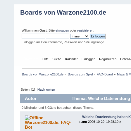
Boards von Warzone2100.de
Willkommen
Gast
. Bitte
einloggen
oder
registrieren
.
Einloggen mit Benutzername, Passwort und Sitzungslänge
Übersicht
Hilfe
Suche
Kalender
Einloggen
Registrieren
Datens
Boards von Warzone2100.de
»
Boards zum Spiel
»
FAQ-Board
»
Maps & 
Seiten: [
1
]
Nach unten
Autor
Thema: Welche Dateiendung h
0 Mitglieder und 3 Gäste betrachten dieses Thema.
Welche Dateiendung haben Ka
Warzone2100.de: FAQ-
«
am:
2006-10-29, 19:28:10 »
Bot