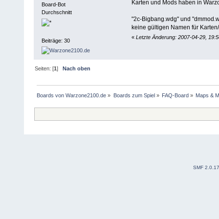
Karten und Mods haben in Warz
Board-Bot
Durchschnitt
"2c-Bigbang.wdg" und "dmmod.wd
keine gültigen Namen für Karten
«
Letzte Änderung: 2007-04-29, 19:
Beiträge: 30
Seiten: [
1
]
Nach oben
Boards von Warzone2100.de
»
Boards zum Spiel
»
FAQ-Board
»
Maps & 
SMF 2.0.1