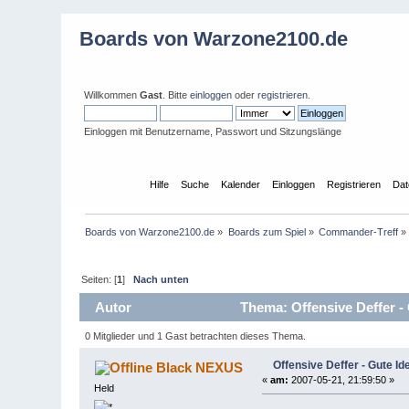
Boards von Warzone2100.de
Willkommen
Gast
. Bitte
einloggen
oder
registrieren
.
Einloggen mit Benutzername, Passwort und Sitzungslänge
Übersicht
Hilfe
Suche
Kalender
Einloggen
Registrieren
Dat
Boards von Warzone2100.de
»
Boards zum Spiel
»
Commander-Treff
»
Seiten: [
1
]
Nach unten
Autor
Thema: Offensive Deffer -
0 Mitglieder und 1 Gast betrachten dieses Thema.
Offensive Deffer - Gute Id
Black NEXUS
«
am:
2007-05-21, 21:59:50 »
Held