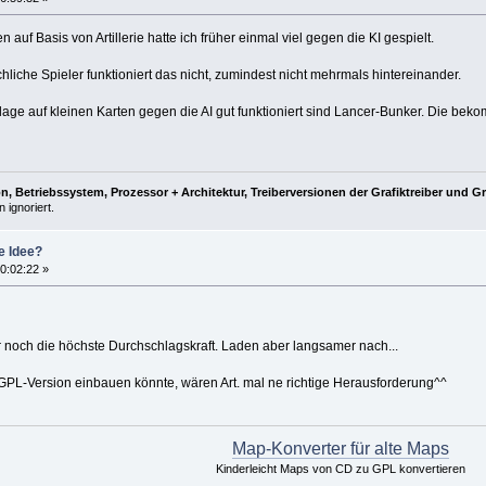
 auf Basis von Artillerie hatte ich früher einmal viel gegen die KI gespielt.
iche Spieler funktioniert das nicht, zumindest nicht mehrmals hintereinander.
lage auf kleinen Karten gegen die AI gut funktioniert sind Lancer-Bunker. Die be
, Betriebssystem, Prozessor + Architektur, Treiberversionen der Grafiktreiber und G
 ignoriert.
e Idee?
0:02:22 »
 noch die höchste Durchschlagskraft. Laden aber langsamer nach...
PL-Version einbauen könnte, wären Art. mal ne richtige Herausforderung^^
Map-Konverter für alte Maps
Kinderleicht Maps von CD zu GPL konvertieren