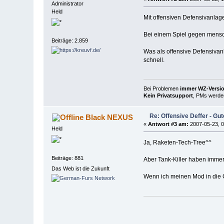
Administrator
Held
Mit offensiven Defensivanlagen
Bei einem Spiel gegen menschl
Beiträge: 2.859
Was als offensive Defensivan
schnell.
Bei Problemen
immer WZ-Version
Kein Privatsupport
, PMs werden
Re: Offensive Deffer - Gut
Black NEXUS
«
Antwort #3 am:
2007-05-23, 0
Held
Ja, Raketen-Tech-Tree^^
Beiträge: 881
Aber Tank-Killer haben immer
Das Web ist die Zukunft
Wenn ich meinen Mod in die G