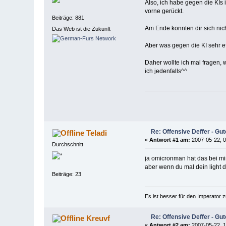
Also, ich habe gegen die KIs 
vorne gerückt.
Beiträge: 881
Am Ende konnten dir sich nic
Das Web ist die Zukunft
Aber was gegen die KI sehr eff
Daher wollte ich mal fragen, 
ich jedenfalls^^
Re: Offensive Deffer - Gut
Teladi
«
Antwort #1 am:
2007-05-22, 0
Durchschnitt
ja omicronman hat das bei m
aber wenn du mal dein light d
Beiträge: 23
Es ist besser für den Imperator z
Re: Offensive Deffer - Gut
Kreuvf
«
Antwort #2 am:
2007-05-22, 1