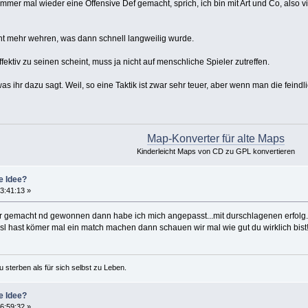
immer mal wieder eine Offensive Def gemacht, sprich, ich bin mit Art und Co, also
ht mehr wehren, was dann schnell langweilig wurde.
ektiv zu seinen scheint, muss ja nicht auf menschliche Spieler zutreffen.
was ihr dazu sagt. Weil, so eine Taktik ist zwar sehr teuer, aber wenn man die feind
Map-Konverter für alte Maps
Kinderleicht Maps von CD zu GPL konvertieren
e Idee?
3:41:13 »
ir gemacht nd gewonnen dann habe ich mich angepasst...mit durschlagenen erfolg
sl hast kömer mal ein match machen dann schauen wir mal wie gut du wirklich bist
u sterben als für sich selbst zu Leben.
e Idee?
6:59:32 »