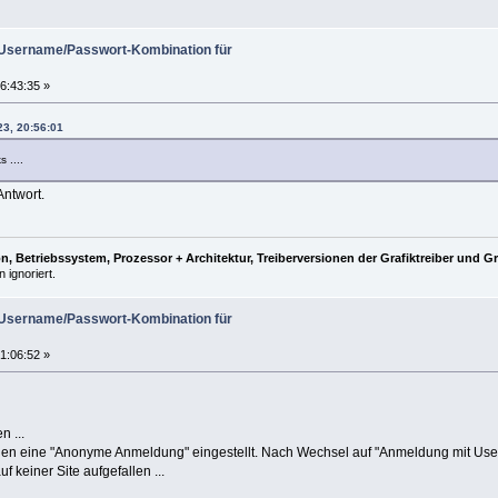
) Username/Passwort-Kombination für
6:43:35 »
23, 20:56:01
 ....
Antwort.
, Betriebssystem, Prozessor + Architektur, Treiberversionen der Grafiktreiber und G
 ignoriert.
) Username/Passwort-Kombination für
1:06:52 »
n ...
gen eine "Anonyme Anmeldung" eingestellt. Nach Wechsel auf "Anmeldung mit User & 
uf keiner Site aufgefallen ...