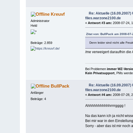
Re: Aktuelle (16.09.2007
Kreuvf
files.warzone2100.de
Administrator
«
Antwort #3 am:
2008-07-24, 1
Held
Zitat von: BullPack am 2008-07-
Denn leider sind nicht alle Freaks
Beiträge: 2.859
/me verweigert daraufhin die 
Bei Problemen
immer WZ-Version
Kein Privatsupport
, PMs werden
Re: Aktuelle (16.09.2007
BullPack
files.warzone2100.de
Anfänger
«
Antwort #4 am:
2008-07-28, 2
Beiträge: 4
Ahhhhhhhhhhhrrrrgggg !
Na das kann ich ja nicht wisse
Bei mir war in den Einstellun
Sorry - aber das ist mir noch a