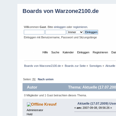
Boards von Warzone2100.de
Willkommen
Gast
. Bitte
einloggen
oder
registrieren
.
Einloggen mit Benutzername, Passwort und Sitzungslänge
Übersicht
Hilfe
Suche
Kalender
Einloggen
Registrieren
Dat
Boards von Warzone2100.de
»
Boards zur Seite
»
Sonstiges
»
Aktuell
Seiten: [
1
]
Nach unten
Autor
Thema: Aktuelle (17.07.20
0 Mitglieder und 1 Gast betrachten dieses Thema.
Aktuelle (17.07.2009) Us
Kreuvf
«
am:
2007-09-08, 09:56:26 »
Administrator
Held