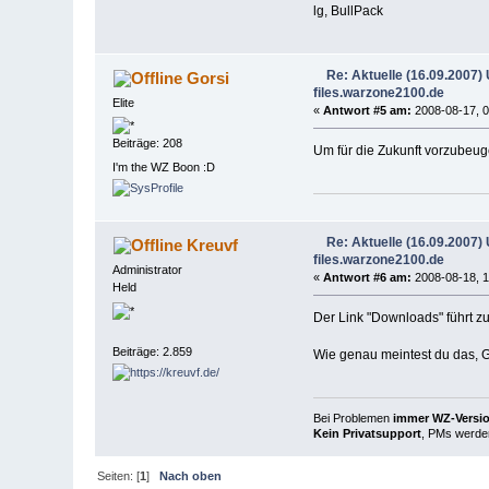
lg, BullPack
Re: Aktuelle (16.09.2007
Gorsi
files.warzone2100.de
Elite
«
Antwort #5 am:
2008-08-17, 0
Beiträge: 208
Um für die Zukunft vorzubeug
I'm the WZ Boon :D
Re: Aktuelle (16.09.2007
Kreuvf
files.warzone2100.de
Administrator
«
Antwort #6 am:
2008-08-18, 1
Held
Der Link "Downloads" führt z
Beiträge: 2.859
Wie genau meintest du das, 
Bei Problemen
immer WZ-Version
Kein Privatsupport
, PMs werden
Seiten: [
1
]
Nach oben