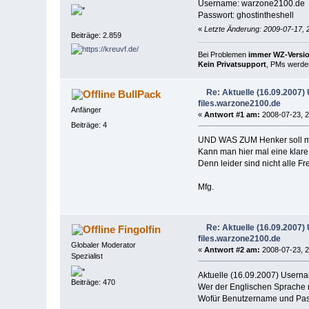
Username: warzone2100.de
Passwort: ghostintheshell
«
Letzte Änderung: 2009-07-17, 
Beiträge: 2.859
Bei Problemen
immer WZ-Version
Kein Privatsupport
, PMs werden
Re: Aktuelle (16.09.2007
BullPack
files.warzone2100.de
Anfänger
«
Antwort #1 am:
2008-07-23, 2
Beiträge: 4
UND WAS ZUM Henker soll m
Kann man hier mal eine klar
Denn leider sind nicht alle Fre
Mfg.
Re: Aktuelle (16.09.2007
Fingolfin
files.warzone2100.de
Globaler Moderator
«
Antwort #2 am:
2008-07-23, 2
Spezialist
Aktuelle (16.09.2007) Usern
Beiträge: 470
Wer der Englischen Sprache mä
Wofür Benutzername und Passw