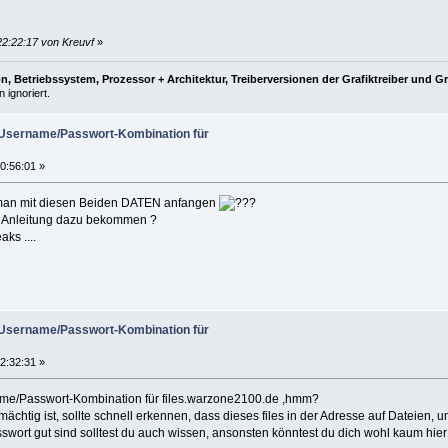
22:22:17 von Kreuvf
»
, Betriebssystem, Prozessor + Architektur, Treiberversionen der Grafiktreiber und G
 ignoriert.
) Username/Passwort-Kombination für
0:56:01 »
an mit diesen Beiden DATEN anfangen
e Anleitung dazu bekommen ?
aks ....
) Username/Passwort-Kombination für
2:32:31 »
ame/Passwort-Kombination für files.warzone2100.de ,hmm?
chtig ist, sollte schnell erkennen, dass dieses files in der Adresse auf Dateien,
ort gut sind solltest du auch wissen, ansonsten könntest du dich wohl kaum hier