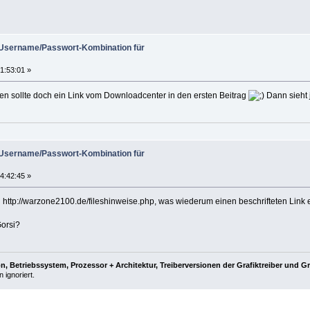
) Username/Passwort-Kombination für
1:53:01 »
en sollte doch ein Link vom Downloadcenter in den ersten Beitrag
Dann sieht 
) Username/Passwort-Kombination für
4:42:45 »
u http://warzone2100.de/fileshinweise.php, was wiederum einen beschrifteten Link
Gorsi?
, Betriebssystem, Prozessor + Architektur, Treiberversionen der Grafiktreiber und G
 ignoriert.