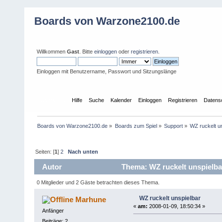
Boards von Warzone2100.de
Willkommen
Gast
. Bitte
einloggen
oder
registrieren
.
Einloggen mit Benutzername, Passwort und Sitzungslänge
Übersicht
Hilfe
Suche
Kalender
Einloggen
Registrieren
Datens
Boards von Warzone2100.de
»
Boards zum Spiel
»
Support
»
WZ ruckelt un
Seiten: [
1
]
2
Nach unten
Autor
Thema: WZ ruckelt unspielba
0 Mitglieder und 2 Gäste betrachten dieses Thema.
WZ ruckelt unspielbar
Marhune
«
am:
2008-01-09, 18:50:34 »
Anfänger
Beiträge: 2