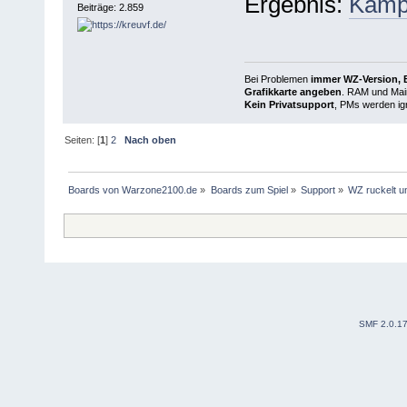
Ergebnis:
Kampa
Beiträge: 2.859
Bei Problemen
immer WZ-Version, B
Grafikkarte angeben
. RAM und Main
Kein Privatsupport
, PMs werden ign
Seiten: [
1
]
2
Nach oben
Boards von Warzone2100.de
»
Boards zum Spiel
»
Support
»
WZ ruckelt un
SMF 2.0.1