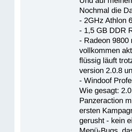
Und auf meinem 
Nochmal die D
- 2GHz Athlon 64
- 1,5 GB DDR 
- Radeon 9800 m
vollkommen aktu
flüssig läuft tro
version 2.0.8 u
- Windoof Profe
Wie gesagt: 2.0
Panzeraction mi
ersten Kampagn
gerusht - kein e
Menü-Bugs, das