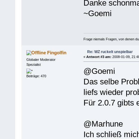
Danke schonma
~Goemi
Frage niemals Fragen, von denen du we
Re: WZ ruckelt unspielbar
Fingolfin
«
Antwort #3 am:
2008-01-09, 21:4
Globaler Moderator
Spezialist
@Goemi
Beiträge: 470
Das selbe Probl
liefs wieder pr
Für 2.0.7 gibts
@Marhune
Ich schließ mic