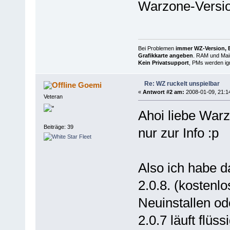
Warzone-Versio
Bei Problemen
immer WZ-Version, B
Grafikkarte angeben
. RAM und Main
Kein Privatsupport
, PMs werden ign
Re: WZ ruckelt unspielbar
Goemi
«
Antwort #2 am:
2008-01-09, 21:1
Veteran
Ahoi liebe War
Beiträge: 39
nur zur Info :p
Also ich habe d
2.0.8. (kostenl
Neuinstallen od
2.0.7 läuft flüssi