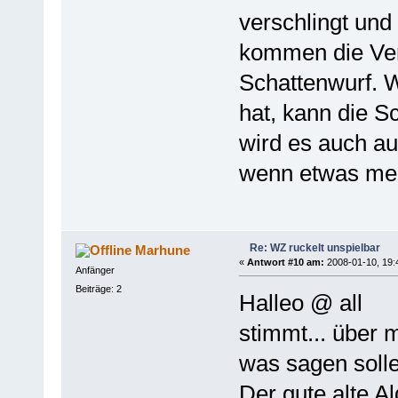
verschlingt und
kommen die Ver
Schattenwurf. 
hat, kann die 
wird es auch au
wenn etwas meh
Re: WZ ruckelt unspielbar
Marhune
«
Antwort #10 am:
2008-01-10, 19:
Anfänger
Beiträge: 2
Halleo @ all
stimmt... über 
was sagen solle
Der gute alte A