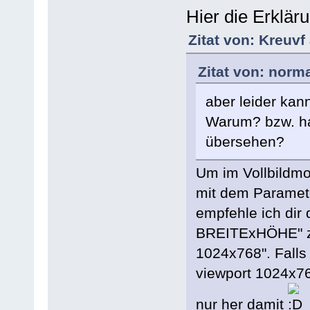
Hier die Erklär
Zitat von: Kreuvf
Zitat von: norm
aber leider kann
Warum? bzw. hab
übersehen?
Um im Vollbildmo
mit dem Parameter
empfehle ich dir 
BREITExHÖHE" zu 
1024x768". Falls 
viewport 1024x7
nur her damit