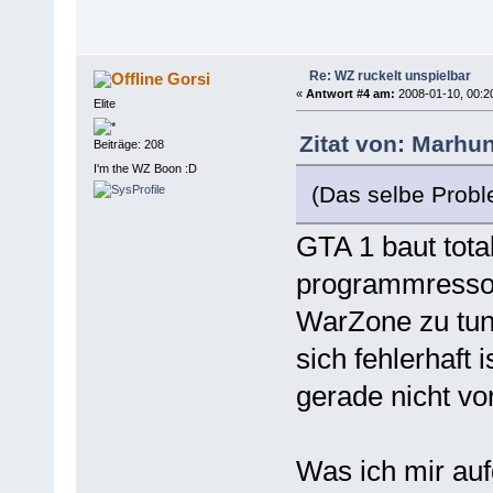
Re: WZ ruckelt unspielbar
Gorsi
«
Antwort #4 am:
2008-01-10, 00:2
Elite
Zitat von: Marhu
Beiträge: 208
I'm the WZ Boon :D
(Das selbe Probl
GTA 1 baut tota
programmressou
WarZone zu tun
sich fehlerhaft 
gerade nicht vor
Was ich mir au