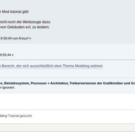
n Mod tutorial gibt
lleicht noch die Werkzeuge dazu
e von Gebäuden ect. zu ändern.
19:56:04 von Kreuvf
»
9:55:44 »
n Bereich, der sich ausschließlich dem Thema Modding widmet
.
, Betriebssystem, Prozessor + Architektur, Treiberversionen der Grafiktreiber und G
 ignoriert.
ding-Tutorial gesucht