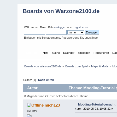
Boards von Warzone2100.de
Willkommen
Gast
. Bitte
einloggen
oder
registrieren
.
Einloggen mit Benutzername, Passwort und Sitzungslänge
Übersicht
Hilfe
Suche
Kalender
Einloggen
Registrieren
Dat
Boards von Warzone2100.de
»
Boards zum Spiel
»
Maps & Mods
»
Mod
Seiten: [
1
]
Nach unten
Autor
Thema: Modding-Tutorial 
0 Mitglieder und 2 Gäste betrachten dieses Thema.
Modding-Tutorial gesucht
mich123
«
am:
2010-05-23, 10:05:32 »
Geübter