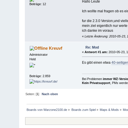
Hallo Leute
Beiträge: 12
Ich wollte mal fragen ob es ei
fur die 2.3.0 Version,und vie
mein ziel eigentlich nur wert
ich danke im voraus
«
Letzte Änderung: 2010-05-23, 
Re: Mod
Kreuvf
«
Antwort #1 am:
2010-05-23, 1
Administrator
Held
Es gibt einen etwa
40-seitige
Beiträge: 2.859
Bei Problemen
immer WZ-Version
Kein Privatsupport
, PMs werden
Seiten: [
1
]
Nach oben
Boards von Warzone2100.de
»
Boards zum Spiel
»
Maps & Mods
»
Mod