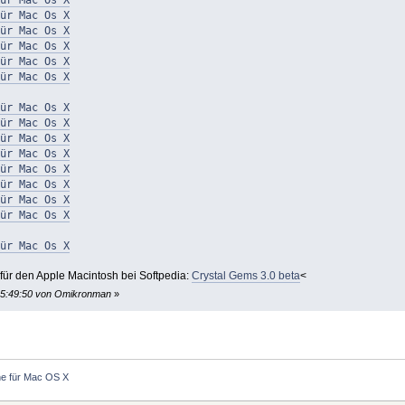
 Mac Os X
 Mac Os X
 Mac Os X
ür Mac Os X
ür Mac Os X
 Mac Os X
 Mac Os X
 Mac Os X
 Mac Os X
ür Mac Os X
ür Mac Os X
ür Mac Os X
ür Mac Os X
ür Mac Os X
ür den Apple Macintosh bei Softpedia:
Crystal Gems 3.0 beta
<
 05:49:50 von Omikronman
»
e für Mac OS X