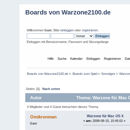
Boards von Warzone2100.de
Willkommen
Gast
. Bitte
einloggen
oder
registrieren
.
Einloggen mit Benutzername, Passwort und Sitzungslänge
Übersicht
Hilfe
Suche
Kalender
Einloggen
Registrieren
Dat
Boards von Warzone2100.de
»
Boards zum Spiel
»
Sonstiges
»
Warzon
Seiten: [
1
]
Nach unten
Autor
Thema: Warzone für Mac O
0 Mitglieder und 4 Gäste betrachten dieses Thema.
Warzone für Mac OS X
Omikronman
«
am:
2008-08-15, 15:45:02 »
Gast