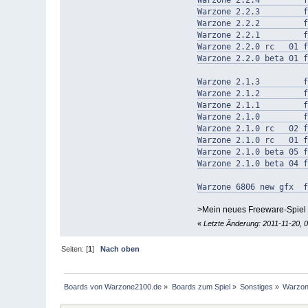
Warzone 2.2.3 für
Warzone 2.2.2 für
Warzone 2.2.1 für
Warzone 2.2.0 rc 01 f
Warzone 2.2.0 beta 01 f
Warzone 2.1.3 für
Warzone 2.1.2 für
Warzone 2.1.1 für
Warzone 2.1.0 für
Warzone 2.1.0 rc 02 f
Warzone 2.1.0 rc 01 f
Warzone 2.1.0 beta 05 f
Warzone 2.1.0 beta 04 f
Warzone 6806 new gfx f
>Mein neues Freeware-Spiel f
«
Letzte Änderung: 2011-11-20,
Seiten: [
1
]
Nach oben
Boards von Warzone2100.de
»
Boards zum Spiel
»
Sonstiges
»
Warzon