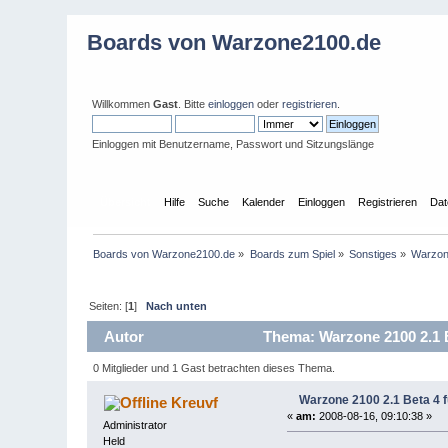
Boards von Warzone2100.de
Willkommen
Gast
. Bitte
einloggen
oder
registrieren
.
Einloggen mit Benutzername, Passwort und Sitzungslänge
Übersicht
Hilfe
Suche
Kalender
Einloggen
Registrieren
Dat
Boards von Warzone2100.de
»
Boards zum Spiel
»
Sonstiges
»
Warzone
Seiten: [
1
]
Nach unten
Autor
Thema: Warzone 2100 2.1 Be
0 Mitglieder und 1 Gast betrachten dieses Thema.
Warzone 2100 2.1 Beta 4 f
Kreuvf
«
am:
2008-08-16, 09:10:38 »
Administrator
Held