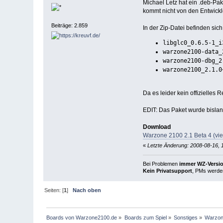
Michael Letz hat ein .deb-Pake
kommt nicht von den Entwick
Beiträge: 2.859
In der Zip-Datei befinden sic
libglc0_0.6.5-1_i
warzone2100-data_
warzone2100-dbg_2
warzone2100_2.1.0
Da es leider kein offizielles
EDIT: Das Paket wurde bislang
Download
Warzone 2100 2.1 Beta 4 (vier
«
Letzte Änderung: 2008-08-16, 
Bei Problemen
immer WZ-Version
Kein Privatsupport
, PMs werden
Seiten: [
1
]
Nach oben
Boards von Warzone2100.de
»
Boards zum Spiel
»
Sonstiges
»
Warzone