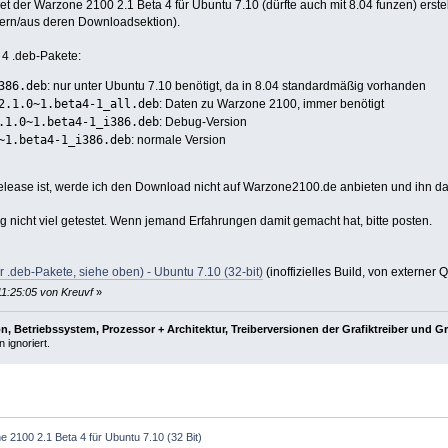
t der Warzone 2100 2.1 Beta 4 für Ubuntu 7.10 (dürfte auch mit 8.04 funzen) erstellt
lern/aus deren Downloadsektion).
h 4 .deb-Pakete:
386.deb
: nur unter Ubuntu 7.10 benötigt, da in 8.04 standardmäßig vorhanden
2.1.0~1.beta4-1_all.deb
: Daten zu Warzone 2100, immer benötigt
.1.0~1.beta4-1_i386.deb
: Debug-Version
~1.beta4-1_i386.deb
: normale Version
 Release ist, werde ich den Download nicht auf Warzone2100.de anbieten und ihn da
 nicht viel getestet. Wenn jemand Erfahrungen damit gemacht hat, bitte posten.
 .deb-Pakete, siehe oben) - Ubuntu 7.10 (32-bit)
(inoffizielles Build, von externer 
11:25:05 von Kreuvf
»
, Betriebssystem, Prozessor + Architektur, Treiberversionen der Grafiktreiber und G
 ignoriert.
 2100 2.1 Beta 4 für Ubuntu 7.10 (32 Bit)