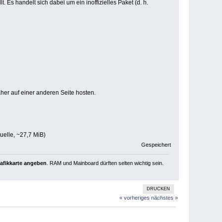
. Es handelt sich dabei um ein inoffizielles Paket (d. h.
her auf einer anderen Seite hosten.
Quelle, ~27,7 MiB)
Gespeichert
rafikkarte angeben
. RAM und Mainboard dürften selten wichtig sein.
DRUCKEN
« vorheriges
nächstes »