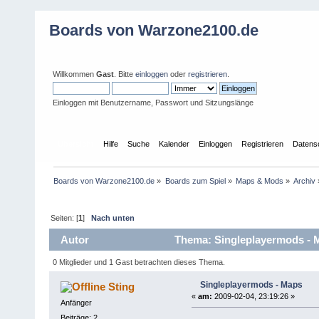
Boards von Warzone2100.de
Willkommen
Gast
. Bitte
einloggen
oder
registrieren
.
Einloggen mit Benutzername, Passwort und Sitzungslänge
Übersicht
Hilfe
Suche
Kalender
Einloggen
Registrieren
Datens
Boards von Warzone2100.de
»
Boards zum Spiel
»
Maps & Mods
»
Archiv
Seiten: [
1
]
Nach unten
Autor
Thema: Singleplayermods - 
0 Mitglieder und 1 Gast betrachten dieses Thema.
Singleplayermods - Maps
Sting
«
am:
2009-02-04, 23:19:26 »
Anfänger
Beiträge: 2