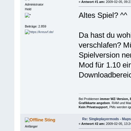
«
Antwort #1 am:
2009-02-05, 09:2
Administrator
Held
Altes Spiel? ^^
Beiträge: 2.859
Da hast du wohl
verschlafen? M
Spielversion ne
Mod für 1.10 ei
Downloadberei
Bei Problemen
immer WZ-Version, B
Grafikkarte angeben
. RAM und Main
Kein Privatsupport
, PMs werden ign
Re: Singleplayermods - Maps
Sting
«
Antwort #2 am:
2009-02-05, 13:2
Anfänger