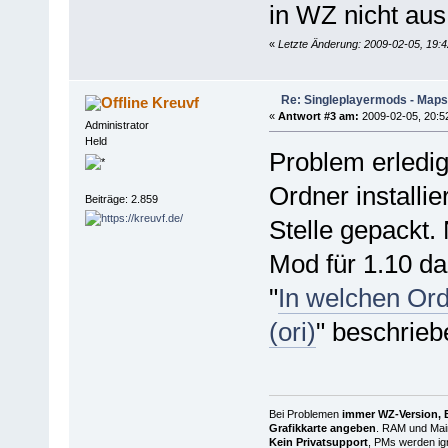
in WZ nicht aus
«
Letzte Änderung: 2009-02-05, 19:4
Re: Singleplayermods - Maps
Kreuvf
«
Antwort #3 am:
2009-02-05, 20:5
Administrator
Held
Problem erledig
Ordner installi
Beiträge: 2.859
Stelle gepackt. 
Mod für 1.10 da
"
In welchen Or
(ori)
" beschrieb
Bei Problemen
immer WZ-Version, B
Grafikkarte angeben
. RAM und Main
Kein Privatsupport
, PMs werden ign