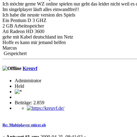
Ich möchte gerne WZ online spielen nur geht das leider nicht weil es 
Im singelplayer läuft alles einwandfrei!!
Ich habe die neuste version des Spiels
Ein Pentium D 3 GHZ
2 GB Arbeitsspeicher
Ati Radeon HD 3600
gehe mit Kabel deutschland ins Netz
Hoffe es kann mir jemand helfen
Marcus
Gespeichert
Kreuvf
Administrator
Held
Beiträge: 2.859
Re: Multiplayer stürzt ab
«
Antwort #1 am:
2009-04-25, 08:41:02 »