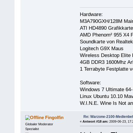
Hardware:
M3A790GXH/128M Main
ATI HD4890 Grafikkarte
AMD Phenom² 955 X4 P
Soundkarte von Realtek
Logitech G9X Maus
Wireless Desktop Elite 
4GB DDR3 1600Mhz Arb
1 Terrabyte Festplatt
Software:
Windows 7 Ultimate 64-
Linux Ubuntu 10.10 Mav
W.I.N.E. Wine Is Not a
Re: Warzone-2100-Medienbef
Fingolfin
«
Antwort #18 am:
2009-06-23, 17:
Globaler Moderator
Spezialist