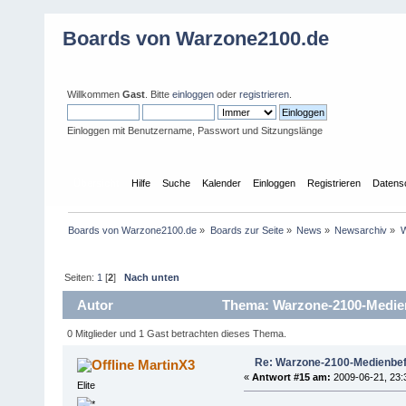
Boards von Warzone2100.de
Willkommen
Gast
. Bitte
einloggen
oder
registrieren
.
Einloggen mit Benutzername, Passwort und Sitzungslänge
Übersicht
Hilfe
Suche
Kalender
Einloggen
Registrieren
Datens
Boards von Warzone2100.de
»
Boards zur Seite
»
News
»
Newsarchiv
»
W
Seiten:
1
[
2
]
Nach unten
Autor
Thema: Warzone-2100-Medien
0 Mitglieder und 1 Gast betrachten dieses Thema.
Re: Warzone-2100-Medienbef
MartinX3
«
Antwort #15 am:
2009-06-21, 23:
Elite