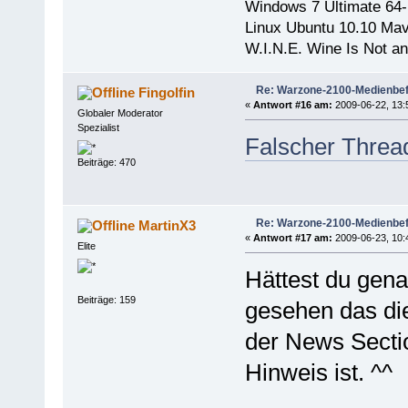
Windows 7 Ultimate 64-
Linux Ubuntu 10.10 Mav
W.I.N.E. Wine Is Not a
Re: Warzone-2100-Medienbef
Fingolfin
«
Antwort #16 am:
2009-06-22, 13:
Globaler Moderator
Spezialist
Falscher Threa
Beiträge: 470
Re: Warzone-2100-Medienbef
MartinX3
«
Antwort #17 am:
2009-06-23, 10:
Elite
Hättest du gena
Beiträge: 159
gesehen das di
der News Secti
Hinweis ist. ^^