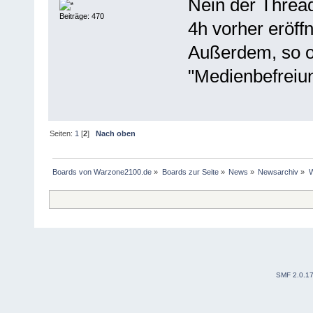
Nein der Thread
Beiträge: 470
4h vorher eröffn
Außerdem, so od
"Medienbefreiun
Seiten:
1
[
2
]
Nach oben
Boards von Warzone2100.de
»
Boards zur Seite
»
News
»
Newsarchiv
»
W
SMF 2.0.1