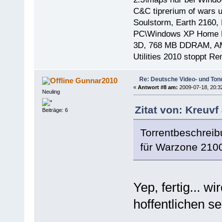
C&C tiprerium of wars 
Soulstorm, Earth 2160, 
PC\Windows XP Home E
3D, 768 MB DDRAM, AMD
Utilities 2010 stoppt R
Re: Deutsche Video- und Tond
Gunnar2010
«
Antwort #8 am:
2009-07-18, 20:3
Neuling
Zitat von: Kreuvf
Beiträge: 6
Torrentbeschreib
für Warzone 2100 
Yep, fertig... w
hoffentlichen s