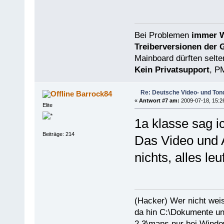
Bei Problemen
immer W
Treiberversionen der 
Mainboard dürften selten
Kein Privatsupport
, P
Re: Deutsche Video- und Tond
Barrock84
«
Antwort #7 am:
2009-07-18, 15:2
Elite
1a klasse sag ic
Beiträge: 214
Das Video und 
nichts, alles le
(Hacker) Wer nicht wei
da hin C:\Dokumente un
2.3\maps nur bei Windo