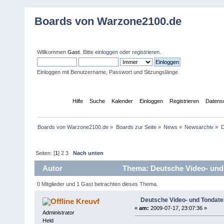
Boards von Warzone2100.de
Willkommen
Gast
. Bitte
einloggen
oder
registrieren
.
Einloggen mit Benutzername, Passwort und Sitzungslänge
Übersicht
Hilfe
Suche
Kalender
Einloggen
Registrieren
Datens
Boards von Warzone2100.de
»
Boards zur Seite
»
News
»
Newsarchiv
»
D
Seiten: [
1
]
2
3
Nach unten
Autor
Thema: Deutsche Video- und T
0 Mitglieder und 1 Gast betrachten dieses Thema.
Deutsche Video- und Tondatei
Kreuvf
«
am:
2009-07-17, 23:07:36 »
Administrator
Held