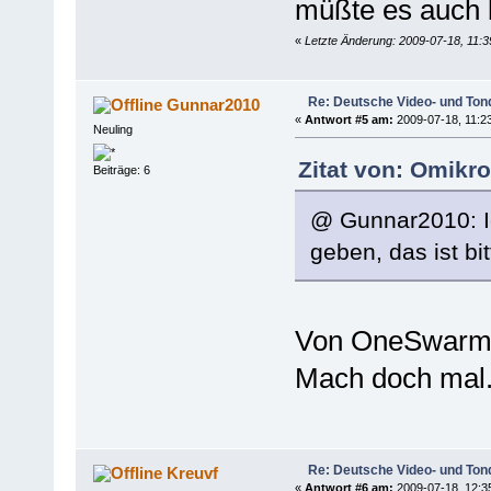
müßte es auch 
«
Letzte Änderung: 2009-07-18, 11:
Re: Deutsche Video- und Tond
Gunnar2010
«
Antwort #5 am:
2009-07-18, 11:23
Neuling
Zitat von: Omikr
Beiträge: 6
@ Gunnar2010: I
geben, das ist bi
Von OneSwarm ha
Mach doch mal. D
Re: Deutsche Video- und Tond
Kreuvf
«
Antwort #6 am:
2009-07-18, 12:3