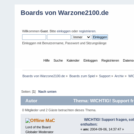
Boards von Warzone2100.de
Willkommen
Gast
. Bitte
einloggen
oder
registrieren
.
Einloggen mit Benutzername, Passwort und Sitzungslänge
Übersicht
Hilfe
Suche
Kalender
Einloggen
Registrieren
Datens
Boards von Warzone2100.de
»
Boards zum Spiel
»
Support
»
Archiv
»
WIC
Seiten: [
1
]
Nach unten
Autor
Thema: WICHTIG! Support frag
0 Mitglieder und 2 Gäste betrachten dieses Thema.
WICHTIG! Support fragen, soll
MaC
enthalten:
Lord of the Board
«
am:
2004-09-06, 14:37:47 »
Globaler Moderator