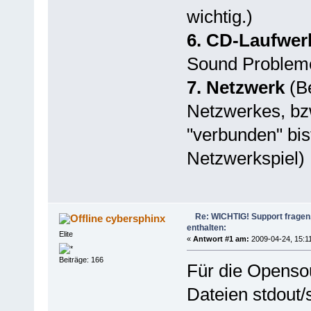
wichtig.)
6. CD-Laufwer
Sound Probleme
7. Netzwerk
(Be
Netzwerkes, bzw
"verbunden" bis
Netzwerkspiel)
Re: WICHTIG! Support fragen, 
cybersphinx
enthalten:
Elite
«
Antwort #1 am:
2009-04-24, 15:11
Beiträge: 166
Für die Opensou
Dateien stdout/