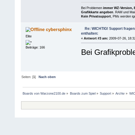
Bei Problemen
immer WZ-Version, B
Grafikkarte angeben
. RAM und Main
Kein Privatsupport
, PMs werden ign
Re: WICHTIG! Support fragen, 
cybersphinx
enthalten:
Elite
«
Antwort #3 am:
2009-07-26, 18:3
Beiträge: 166
Bei Grafikprob
Seiten: [
1
]
Nach oben
Boards von Warzone2100.de
»
Boards zum Spiel
»
Support
»
Archiv
»
WIC