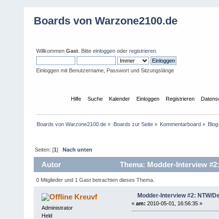
Boards von Warzone2100.de
Willkommen
Gast
. Bitte
einloggen
oder
registrieren
.
Einloggen mit Benutzername, Passwort und Sitzungslänge
Übersicht
Hilfe
Suche
Kalender
Einloggen
Registrieren
Datens
Boards von Warzone2100.de
»
Boards zur Seite
»
Kommentarboard
»
Blo
Seiten: [
1
]
Nach unten
Autor
Thema: Modder-Interview #2:
0 Mitglieder und 1 Gast betrachten dieses Thema.
Modder-Interview #2: NTW/Del
Kreuvf
«
am:
2010-05-01, 16:56:35 »
Administrator
Held