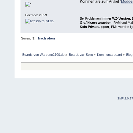
Kommentare zum Artikel "
Modder
Beiträge: 2.859
Bei Problemen
immer WZ-Version, B
Grafikkarte angeben
. RAM und Main
Kein Privatsupport
, PMs werden ign
Seiten: [
1
]
Nach oben
Boards von Warzone2100.de
»
Boards zur Seite
»
Kommentarboard
»
Blo
SMF 2.0.1