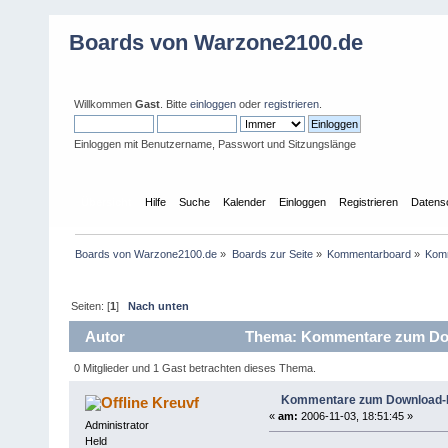
Boards von Warzone2100.de
Willkommen
Gast
. Bitte
einloggen
oder
registrieren
.
Einloggen mit Benutzername, Passwort und Sitzungslänge
Übersicht
Hilfe
Suche
Kalender
Einloggen
Registrieren
Datens
Boards von Warzone2100.de
»
Boards zur Seite
»
Kommentarboard
»
Kom
Seiten: [
1
]
Nach unten
Autor
Thema: Kommentare zum Dow
0 Mitglieder und 1 Gast betrachten dieses Thema.
Kommentare zum Download-
Kreuvf
«
am:
2006-11-03, 18:51:45 »
Administrator
Held