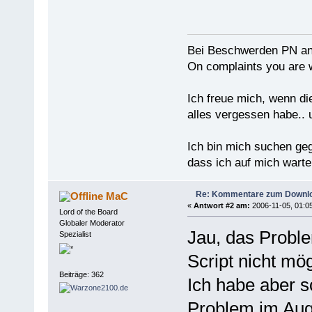
Bei Beschwerden PN an
On complaints you are w
Ich freue mich, wenn di
alles vergessen habe.. 
Ich bin mich suchen ge
dass ich auf mich warten
Re: Kommentare zum Downlo
MaC
«
Antwort #2 am:
2006-11-05, 01:05
Lord of the Board
Globaler Moderator
Jau, das Proble
Spezialist
Script nicht mögl
Beiträge: 362
Ich habe aber s
Problem im Auge