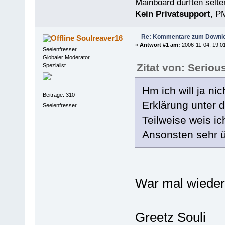
Mainboard dürften selten
Kein Privatsupport
, P
Re: Kommentare zum Downlo
Soulreaver16
«
Antwort #1 am:
2006-11-04, 19:01
Seelenfresser
Globaler Moderator
Zitat von: Seriou
Spezialist
Hm ich will ja ni
Beiträge: 310
Erklärung unter 
Seelenfresser
Teilweise weis ic
Ansonsten sehr üb
War mal wieder s
Greetz Souli