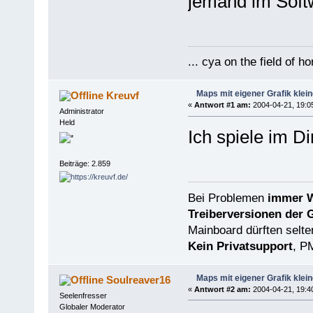
jemand im Sof
... cya on the field of ho
Maps mit eigener Grafik klei
Kreuvf
«
Antwort #1 am:
2004-04-21, 19:0
Administrator
Held
Ich spiele im Di
Beiträge: 2.859
Bei Problemen
immer W
Treiberversionen der 
Mainboard dürften selten
Kein Privatsupport
, P
Maps mit eigener Grafik klei
Soulreaver16
«
Antwort #2 am:
2004-04-21, 19:4
Seelenfresser
Globaler Moderator