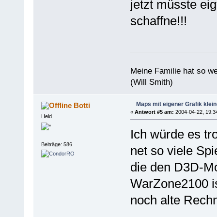
jetzt müsste ei
schaffne!!!
Meine Familie hat so w
(Will Smith)
Maps mit eigener Grafik klei
Botti
«
Antwort #5 am:
2004-04-22, 19:3
Held
Ich würde es tr
Beiträge: 586
net so viele Spi
die den D3D-Mo
WarZone2100 ist
noch alte Rech