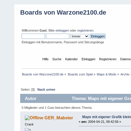
Boards von Warzone2100.de
Willkommen
Gast
. Bitte
einloggen
oder
registrieren
.
Einloggen mit Benutzername, Passwort und Sitzungslänge
Übersicht
Hilfe
Suche
Kalender
Einloggen
Registrieren
Datens
Boards von Warzone2100.de
»
Boards zum Spiel
»
Maps & Mods
»
Archiv
Seiten: [
1
]
Nach unten
Autor
Thema: Maps mit eigener Gra
0 Mitglieder und 1 Gast betrachten dieses Thema.
Maps mit eigener Grafik klei
GER_Mabster
«
am:
2004-04-21, 09:42:56 »
Crack