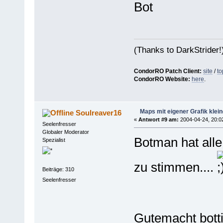
Bot
(Thanks to DarkStrider!
CondorRO Patch Client:
site
/
to
CondorRO Website:
here
.
Maps mit eigener Grafik klei
Soulreaver16
«
Antwort #9 am:
2004-04-24, 20:0
Seelenfresser
Globaler Moderator
Botman hat all
Spezialist
zu stimmen....
Beiträge: 310
Seelenfresser
Gutemacht botti