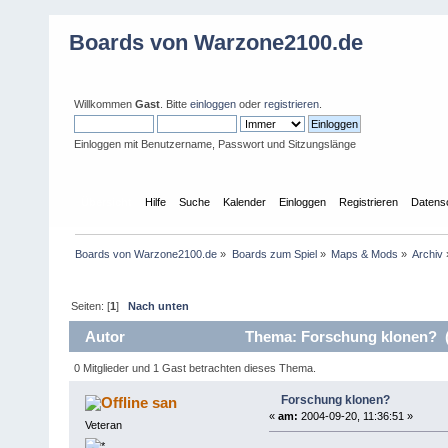
Boards von Warzone2100.de
Willkommen
Gast
. Bitte
einloggen
oder
registrieren
.
Einloggen mit Benutzername, Passwort und Sitzungslänge
Übersicht
Hilfe
Suche
Kalender
Einloggen
Registrieren
Datens
Boards von Warzone2100.de
»
Boards zum Spiel
»
Maps & Mods
»
Archiv
Seiten: [
1
]
Nach unten
Autor
Thema: Forschung klonen? (
0 Mitglieder und 1 Gast betrachten dieses Thema.
Forschung klonen?
san
«
am:
2004-09-20, 11:36:51 »
Veteran