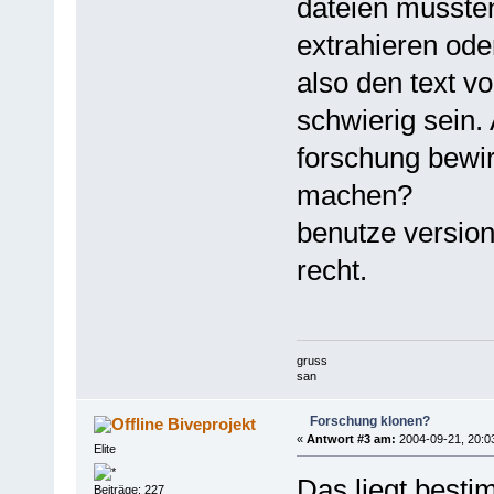
dateien müsste
extrahieren ode
also den text v
schwierig sein.
forschung bewi
machen?
benutze version
recht.
gruss
san
Forschung klonen?
Biveprojekt
«
Antwort #3 am:
2004-09-21, 20:0
Elite
Das liegt best
Beiträge: 227