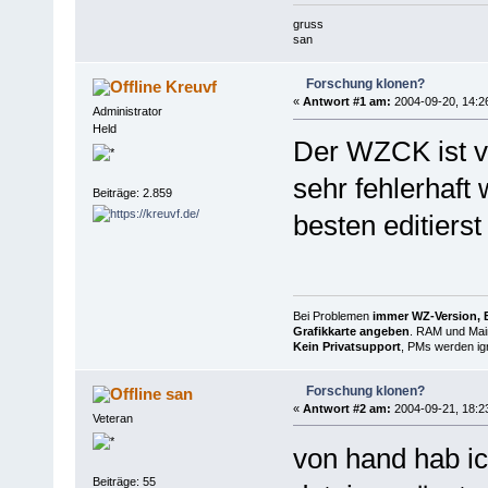
gruss
san
Forschung klonen?
Kreuvf
«
Antwort #1 am:
2004-09-20, 14:2
Administrator
Held
Der WZCK ist vo
sehr fehlerhaft
Beiträge: 2.859
besten editiers
Bei Problemen
immer WZ-Version, B
Grafikkarte angeben
. RAM und Main
Kein Privatsupport
, PMs werden ign
Forschung klonen?
san
«
Antwort #2 am:
2004-09-21, 18:2
Veteran
von hand hab i
Beiträge: 55