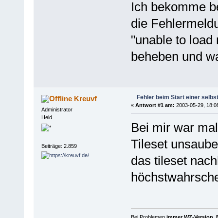
Ich bekomme bei
die Fehlermeld
"unable to load 
beheben und was
Fehler beim Start einer selbs
Kreuvf
«
Antwort #1 am:
2003-05-29, 18:0
Administrator
Held
Bei mir war mal
Tileset unsaube
Beiträge: 2.859
das tileset nac
höchstwahrschei
Bei Problemen
immer WZ-Version, B