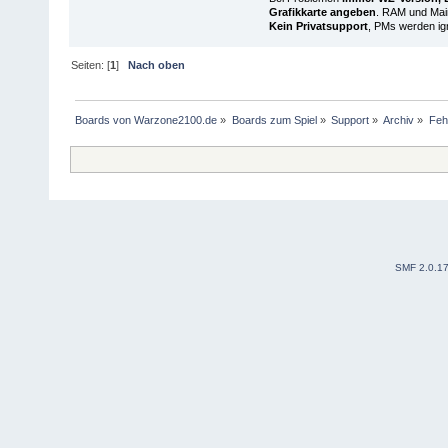
Grafikkarte angeben
. RAM und Main
Kein Privatsupport
, PMs werden ign
Seiten: [
1
]
Nach oben
Boards von Warzone2100.de
»
Boards zum Spiel
»
Support
»
Archiv
»
Fehl
SMF 2.0.1