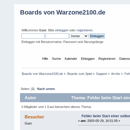
Boards von Warzone2100.de
Willkommen
Gast
. Bitte
einloggen
oder
registrieren
.
Einloggen mit Benutzername, Passwort und Sitzungslänge
Übersicht
Hilfe
Suche
Kalender
Einloggen
Registrieren
Datens
Boards von Warzone2100.de
»
Boards zum Spiel
»
Support
»
Archiv
»
Fehl
Seiten: [
1
]
Nach unten
Autor
Thema: Fehler beim Start eine
0 Mitglieder und 1 Gast betrachten dieses Thema.
Fehler beim Start einer selbs
Besucher
«
am:
2003-05-29, 16:51:59 »
Gast