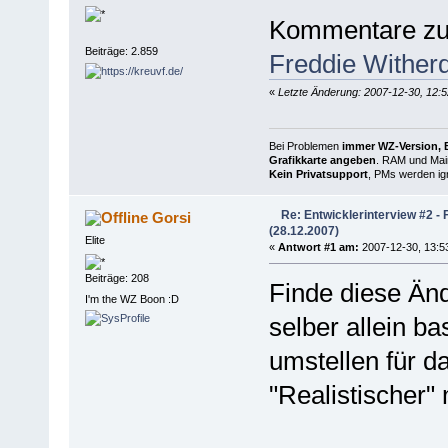
Kommentare zum
Beiträge: 2.859
Freddie Wither
«
Letzte Änderung: 2007-12-30, 12:5
Bei Problemen
immer WZ-Version, B
Grafikkarte angeben
. RAM und Main
Kein Privatsupport
, PMs werden ign
Re: Entwicklerinterview #2 -
Gorsi
(28.12.2007)
Elite
«
Antwort #1 am:
2007-12-30, 13:5
Beiträge: 208
Finde diese Änd
I'm the WZ Boon :D
selber allein ba
umstellen für d
"Realistischer"