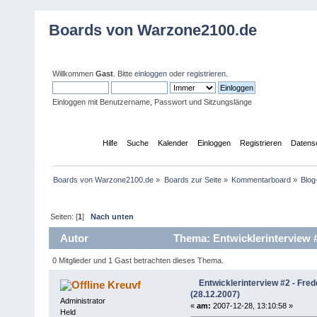
Boards von Warzone2100.de
Willkommen
Gast
. Bitte
einloggen
oder
registrieren
.
Einloggen mit Benutzername, Passwort und Sitzungslänge
Übersicht
Hilfe
Suche
Kalender
Einloggen
Registrieren
Datens
Boards von Warzone2100.de
»
Boards zur Seite
»
Kommentarboard
»
Blo
Seiten: [
1
]
Nach unten
Autor
Thema: Entwicklerinterview #
0 Mitglieder und 1 Gast betrachten dieses Thema.
Entwicklerinterview #2 - Fre
Kreuvf
(28.12.2007)
Administrator
«
am:
2007-12-28, 13:10:58 »
Held