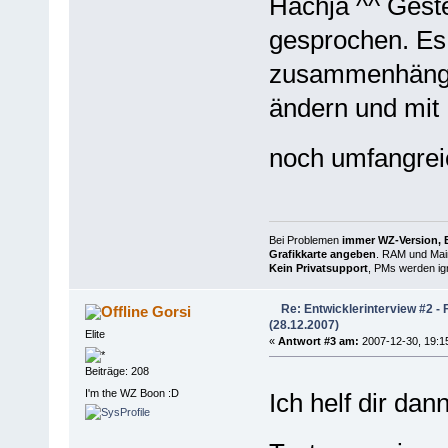
Hachja ^^ Geste
gesprochen. Es i
zusammenhängt -
ändern und mit 
noch umfangre
Bei Problemen
immer WZ-Version, B
Grafikkarte angeben
. RAM und Main
Kein Privatsupport
, PMs werden ign
Re: Entwicklerinterview #2 -
Gorsi
(28.12.2007)
Elite
«
Antwort #3 am:
2007-12-30, 19:1
Beiträge: 208
I'm the WZ Boon :D
Ich helf dir da