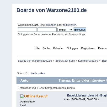
Boards von Warzone2100.de
Willkommen
Gast
. Bitte
einloggen
oder
registrieren
.
Einloggen mit Benutzername, Passwort und Sitzungslänge
Übersicht
Hilfe
Suche
Kalender
Einloggen
Registrieren
Datens
Boards von Warzone2100.de
»
Boards zur Seite
»
Kommentarboard
»
Blo
Seiten: [
1
]
Nach unten
Autor
Thema: Entwicklerinterview #
0 Mitglieder und 1 Gast betrachten dieses Thema.
Entwicklerinterview #4 - Bugi
Kreuvf
«
am:
2008-08-09, 09:08:38 »
Administrator
Held