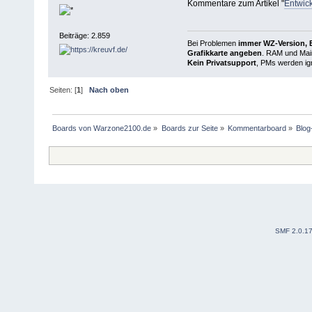
Kommentare zum Artikel "
Entwick
Beiträge: 2.859
Bei Problemen
immer WZ-Version, B
Grafikkarte angeben
. RAM und Main
Kein Privatsupport
, PMs werden ign
Seiten: [
1
]
Nach oben
Boards von Warzone2100.de
»
Boards zur Seite
»
Kommentarboard
»
Blo
SMF 2.0.1