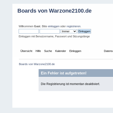
Boards von Warzone2100.de
Willkommen
Gast
. Bitte
einloggen
oder
registrieren
.
Einloggen mit Benutzername, Passwort und Sitzungslänge
Übersicht
Hilfe
Suche
Kalender
Einloggen
Registrieren
Datens
Boards von Warzone2100.de
Ein Fehler ist aufgetreten!
Die Registrierung ist momentan deaktiviert.