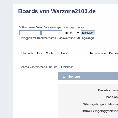
Boards von Warzone2100.de
Willkommen
Gast
. Bitte
einloggen
oder
registrieren
.
Einloggen mit Benutzername, Passwort und Sitzungslänge
Übersicht
Hilfe
Suche
Kalender
Einloggen
Registrieren
Datens
Boards von Warzone2100.de
»
Einloggen
Einloggen
Benutzernam
Passwor
Sitzungslänge in Minut
Immer eingeloggt bleib