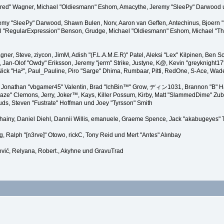
"Kindred" Wagner, Michael "Oldiesmann" Eshom, Amacythe, Jeremy "SleePy" Darwood 
remy "SleePy" Darwood, Shawn Bulen, Norv, Aaron van Geffen, Antechinus, Bjoern 
l "RegularExpression" Benson, Grudge, Michael "Oldiesmann" Eshom, Michael "Than
agner, Steve, ziycon, JimM, Adish "(F.L.A.M.E.R)" Patel, Aleksi "Lex" Kilpinen, Ben
Jan-Olof "Owdy" Eriksson, Jeremy "jerm" Strike, Justyne, K@, Kevin "greyknight17" Ho
yer, Nick "Ha²", Paul_Pauline, Piro "Sarge" Dhima, Rumbaar, Pitti, RedOne, S-Ace, 
Jonathan "vbgamer45" Valentin, Brad "IchBin™" Grow, ディン1031, Brannon "B" Hal
laze" Clemons, Jerry, Joker™, Kays, Killer Possum, Kirby, Matt "SlammedDime" Zu
puds, Steven "Fustrate" Hoffman und Joey "Tyrsson" Smith
Chainy, Daniel Diehl, Dannii Willis, emanuele, Graeme Spence, Jack "akabugeyes"
, Ralph "[n3rve]" Otowo, rickC, Tony Reid und Mert "Antes" Alınbay
vić, Relyana, Robert., Akyhne und GravuTrad