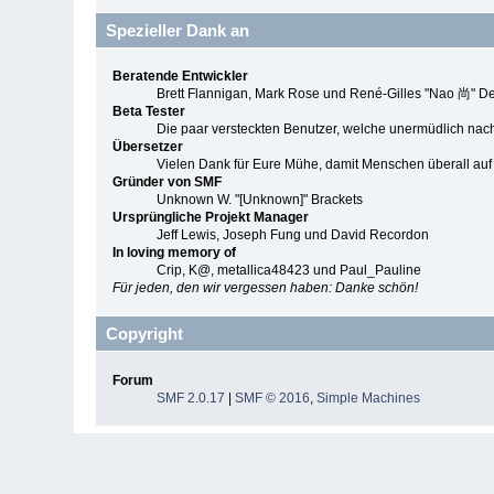
Spezieller Dank an
Beratende Entwickler
Brett Flannigan, Mark Rose und René-Gilles "Nao 尚" D
Beta Tester
Die paar versteckten Benutzer, welche unermüdlich nac
Übersetzer
Vielen Dank für Eure Mühe, damit Menschen überall au
Gründer von SMF
Unknown W. "[Unknown]" Brackets
Ursprüngliche Projekt Manager
Jeff Lewis, Joseph Fung und David Recordon
In loving memory of
Crip, K@, metallica48423 und Paul_Pauline
Für jeden, den wir vergessen haben: Danke schön!
Copyright
Forum
SMF 2.0.17
|
SMF © 2016
,
Simple Machines