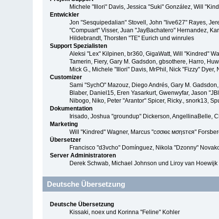
Michele "Illori" Davis, Jessica "Suki" González, Will 
Entwickler
Jon "Sesquipedalian" Stovell, John "live627" Rayes, Je
"Compuart" Visser, Juan "JayBachatero" Hernandez, Kar
Hildebrandt, Thorsten "TE" Eurich und winrules
Support Spezialisten
Aleksi "Lex" Kilpinen, br360, GigaWatt, Will "Kindred" W
Tamerin, Fiery, Gary M. Gadsdon, gbsothere, Harro, Huw, 
Mick G., Michele "Illori" Davis, MrPhil, Nick "Fizzy" D
Customizer
Sami "SychO" Mazouz, Diego Andrés, Gary M. Gadsdon, 
Blaber, Daniel15, Eren Yasarkurt, Gwenwyfar, Jason "JB
Nibogo, Niko, Peter "Arantor" Spicer, Ricky., snork13, S
Dokumentation
Irisado, Joshua "groundup" Dickerson, AngellinaBelle, 
Marketing
Will "Kindred" Wagner, Marcus "cσσкιє мσηѕтєя" Forsberg
Übersetzer
Francisco "d3vcho" Domínguez, Nikola "Dzonny" Novako
Server Administratoren
Derek Schwab, Michael Johnson und Liroy van Hoewijk
Deutsche Übersetzung
Deutsche Übersetzung
Kissaki, noex und Korinna "Feline" Kohler