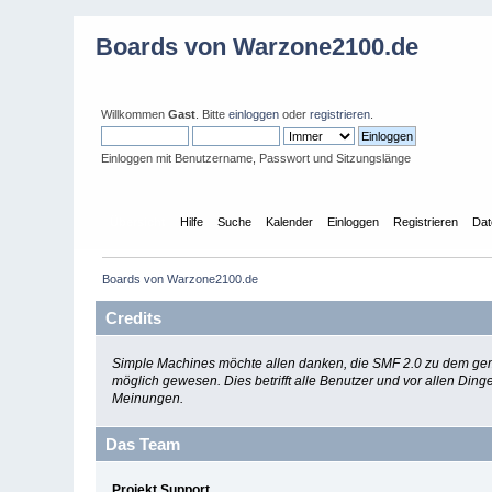
Boards von Warzone2100.de
Willkommen
Gast
. Bitte
einloggen
oder
registrieren
.
Einloggen mit Benutzername, Passwort und Sitzungslänge
Übersicht
Hilfe
Suche
Kalender
Einloggen
Registrieren
Dat
Boards von Warzone2100.de
Credits
Simple Machines möchte allen danken, die SMF 2.0 zu dem gemac
möglich gewesen. Dies betrifft alle Benutzer und vor allen Di
Meinungen.
Das Team
Projekt Support