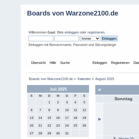
Boards von Warzone2100.de
Willkommen
Gast
. Bitte
einloggen
oder
registrieren
.
Einloggen mit Benutzername, Passwort und Sitzungslänge
Übersicht
Hilfe
Suche
Kalender
Einloggen
Registrieren
Dat
Boards von Warzone2100.de
»
Kalender
»
August 2025
«
Juli 2025
S
M
D
M
D
F
S
Sonntag
1
2
3
4
5
6
7
8
9
10
11
12
13
14
15
16
17
18
19
»
20
21
22
23
24
25
26
27
28
29
30
31
3
-
Woche 32