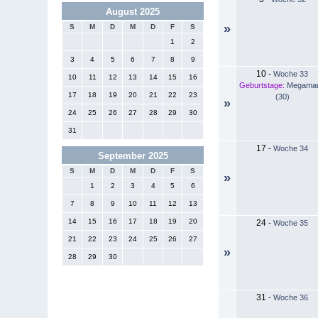
August 2025
»
S
M
D
M
D
F
S
1
2
3
4
5
6
7
8
9
10
-
Woche 33
10
11
12
13
14
15
16
Geburtstage:
Megama
17
18
19
20
21
22
23
(30)
»
24
25
26
27
28
29
30
31
17
-
Woche 34
September 2025
S
M
D
M
D
F
S
»
1
2
3
4
5
6
7
8
9
10
11
12
13
14
15
16
17
18
19
20
24
-
Woche 35
21
22
23
24
25
26
27
»
28
29
30
31
-
Woche 36