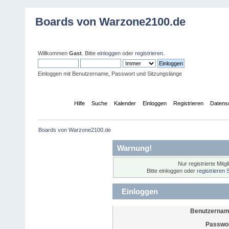
Boards von Warzone2100.de
Willkommen
Gast
. Bitte
einloggen
oder
registrieren
.
Einloggen mit Benutzername, Passwort und Sitzungslänge
Übersicht
Hilfe
Suche
Kalender
Einloggen
Registrieren
Datens
Boards von Warzone2100.de
Warnung!
Nur registrierte Mitg
Bitte einloggen oder
registrieren 
Einloggen
Benutzernam
Passwor