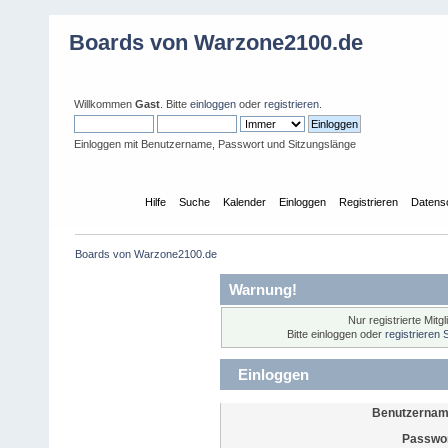
Boards von Warzone2100.de
Willkommen
Gast
. Bitte
einloggen
oder
registrieren
.
Einloggen mit Benutzername, Passwort und Sitzungslänge
Übersicht
Hilfe
Suche
Kalender
Einloggen
Registrieren
Datens
Boards von Warzone2100.de
Warnung!
Nur registrierte Mitg
Bitte einloggen oder
registrieren 
Einloggen
Benutzernam
Passwor