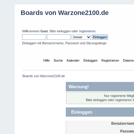
Boards von Warzone2100.de
Willkommen
Gast
. Bitte
einloggen
oder
registrieren
.
Einloggen mit Benutzername, Passwort und Sitzungslänge
Übersicht
Hilfe
Suche
Kalender
Einloggen
Registrieren
Datens
Boards von Warzone2100.de
Warnung!
Nur registrierte Mitg
Bitte einloggen oder
registrieren 
Einloggen
Benutzernam
Passwor