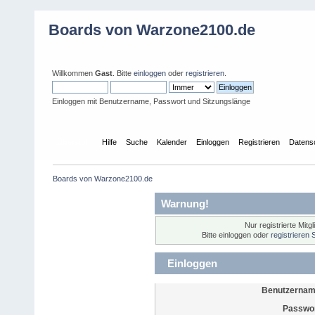
Boards von Warzone2100.de
Willkommen
Gast
. Bitte
einloggen
oder
registrieren
.
Einloggen mit Benutzername, Passwort und Sitzungslänge
Übersicht
Hilfe
Suche
Kalender
Einloggen
Registrieren
Datens
Boards von Warzone2100.de
Warnung!
Nur registrierte Mitg
Bitte einloggen oder
registrieren 
Einloggen
Benutzernam
Passwor