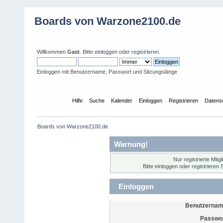
Boards von Warzone2100.de
Willkommen
Gast
. Bitte
einloggen
oder
registrieren
.
Einloggen mit Benutzername, Passwort und Sitzungslänge
Übersicht
Hilfe
Suche
Kalender
Einloggen
Registrieren
Datens
Boards von Warzone2100.de
Warnung!
Nur registrierte Mitg
Bitte einloggen oder
registrieren 
Einloggen
Benutzernam
Passwor