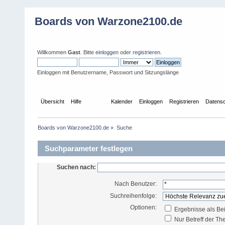
Boards von Warzone2100.de
Willkommen
Gast
. Bitte
einloggen
oder
registrieren
.
Einloggen mit Benutzername, Passwort und Sitzungslänge
Übersicht
Hilfe
Suche
Kalender
Einloggen
Registrieren
Datensc
Boards von Warzone2100.de
»
Suche
Suchparameter festlegen
Suchen nach:
Nach Benutzer:
Suchreihenfolge:
Optionen:
Ergebnisse als Be
Nur Betreff der T